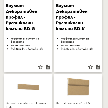
Баумит
Баумит
Декоративен
Декоративен
профил -
профил -
Рустикални
Рустикални
камъни BD-G
камъни BD-K
перфектен силует на
перфектен силует на
фасадата
фасадата
лесно полагане
лесно полагане
във всички цветове Life
във всички цветове Life
star_border
description
star_border
description
Baumit FassadenProfil Linzer
Baumit FassadenProfil A
Stab