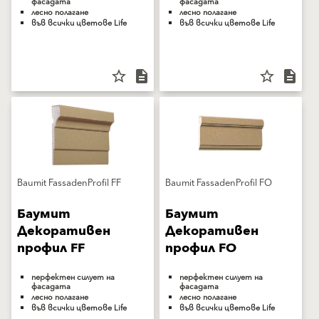
фасадата
фасадата
лесно полагане
лесно полагане
във всички цветове Life
във всички цветове Life
star_border
description
star_border
description
Baumit FassadenProfil FF
Baumit FassadenProfil FO
Баумит
Баумит
Декоративен
Декоративен
профил FF
профил FO
перфектен силует на
перфектен силует на
фасадата
фасадата
лесно полагане
лесно полагане
във всички цветове Life
във всички цветове Life