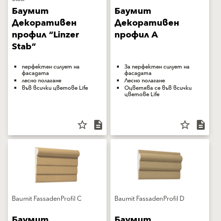
Баумит
Баумит
Декоративен
Декоративен
профил “Linzer
профил A
Stab”
перфектен силует на
За перфектен силует на
фасадата
фасадата
лесно полагане
Лесно полагане
във всички цветове Life
Оцветява се във всички
цветове Life
star_border
description
star_border
description
Baumit FassadenProfil C
Baumit FassadenProfil D
Баумит
Баумит