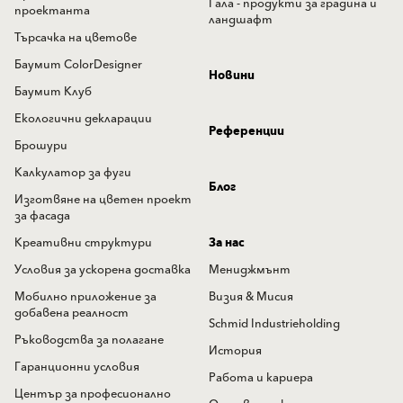
Гала - продукти за градина и
проектанта
ландшафт
Търсачка на цветове
Баумит ColorDesigner
Новини
Баумит Клуб
Екологични декларации
Референции
Брошури
Калкулатор за фуги
Блог
Изготвяне на цветен проект
за фасада
Креативни структури
За нас
Условия за ускорена доставка
Мениджмънт
Мобилно приложение за
Визия & Мисия
добавена реалност
Schmid Industrieholding
Ръководства за полагане
История
Гаранционни условия
Работа и кариера
Център за професионално