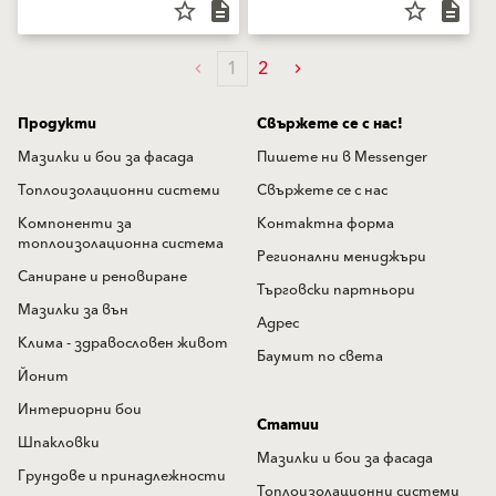
star_border
description
star_border
description
1
2
Продукти
Свържете се с нас!
Мазилки и бои за фасада
Пишете ни в Messenger
Топлоизолационни системи
Свържете се с нас
Компоненти за
Контактна форма
топлоизолационна система
Регионални мениджъри
Саниране и реновиране
Търговски партньори
Мазилки за вън
Адрес
Клима - здравословен живот
Баумит по света
Йонит
Интериорни бои
Статии
Шпакловки
Мазилки и бои за фасада
Грундове и принадлежности
Топлоизолационни системи