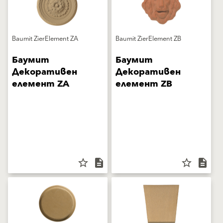
Baumit ZierElement ZA
Baumit ZierElement ZB
Баумит
Баумит
Декоративен
Декоративен
елемент ZA
елемент ZB
star_border
description
star_border
description