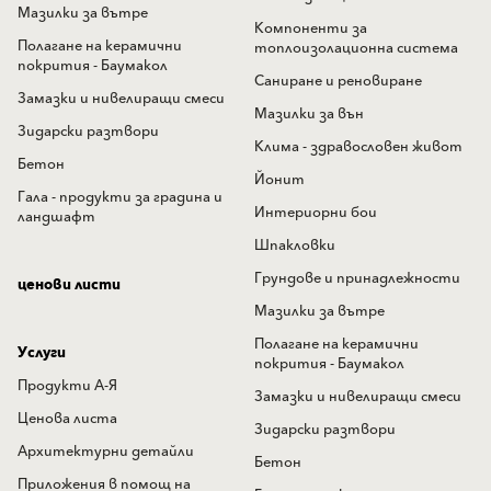
Мазилки за вътре
Компоненти за
Полагане на керамични
топлоизолационна система
покрития - Баумакол
Саниране и реновиране
Замазки и нивелиращи смеси
Мазилки за вън
Зидарски разтвори
Клима - здравословен живот
Бетон
Йонит
Гала - продукти за градина и
Интериорни бои
ландшафт
Шпакловки
Грундове и принадлежности
ценови листи
Мазилки за вътре
Полагане на керамични
Услуги
покрития - Баумакол
Продукти А-Я
Замазки и нивелиращи смеси
Ценова листа
Зидарски разтвори
Архитектурни детайли
Бетон
Приложения в помощ на