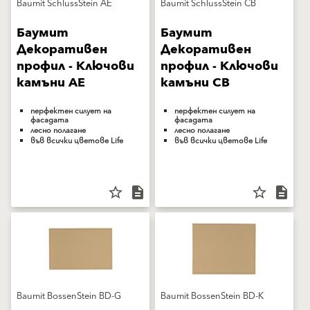
Baumit SchlussStein AE
Baumit SchlussStein CB
Баумит
Баумит
Декоративен
Декоративен
профил - Ключови
профил - Ключови
камъни AE
камъни CB
перфектен силует на
перфектен силует на
фасадата
фасадата
лесно полагане
лесно полагане
във всички цветове Life
във всички цветове Life
star_border
description
star_border
description
Baumit BossenStein BD-G
Baumit BossenStein BD-K