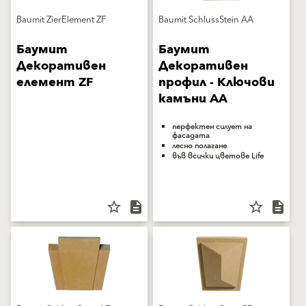
Baumit ZierElement ZF
Baumit SchlussStein AA
Баумит
Баумит
Декоративен
Декоративен
елемент ZF
профил - Ключови
камъни AA
перфектен силует на
фасадата
лесно полагане
във всички цветове Life
star_border
description
star_border
description