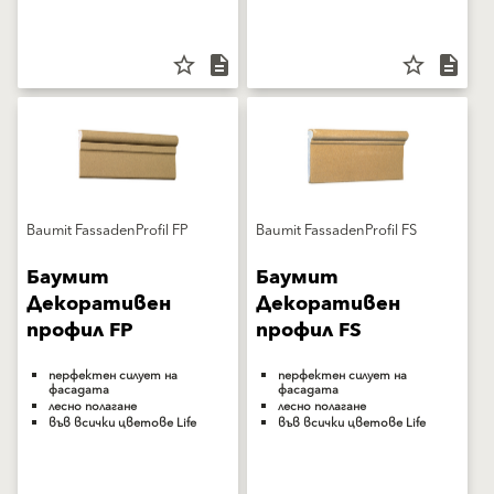
star_border
description
star_border
description
Baumit FassadenProfil FP
Baumit FassadenProfil FS
Баумит
Баумит
Декоративен
Декоративен
профил FP
профил FS
перфектен силует на
перфектен силует на
фасадата
фасадата
лесно полагане
лесно полагане
във всички цветове Life
във всички цветове Life