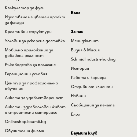
Калкулатор за фуги
Блог
Изготвяне на цветен проект
за фасада
Креативни структури
За нас
Условия за ускорена доставка
Мениджмънт
Мобилно приложение за
Визия & Мисия
добавена реалност
Schmid Industrieholding
Ръководства за полагане
История
Гаранционни условия
Работа и кариера
Център за професионално
Отзиви от клиенти
обучение
Новини
Анкета за удовлетвореност
Съобщения за печата
Анкета - здравословен живот
и строителни материали
Блог
Onlineshop.baumit.bg
Обучителни филми
Баумит клуб