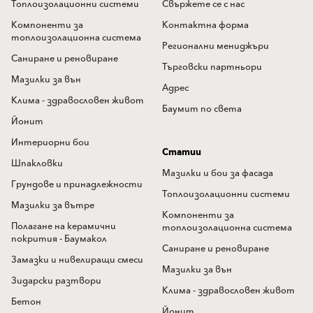
Топлоизолационни системи
Свържете се с нас
Компоненти за
Контактна форма
топлоизолационна система
Регионални мениджъри
Саниране и реновиране
Търговски партньори
Мазилки за вън
Адрес
Клима - здравословен живот
Баумит по света
Йонит
Интериорни бои
Статии
Шпакловки
Мазилки и бои за фасада
Грундове и принадлежности
Топлоизолационни системи
Мазилки за вътре
Компоненти за
Полагане на керамични
топлоизолационна система
покрития - Баумакол
Саниране и реновиране
Замазки и нивелиращи смеси
Мазилки за вън
Зидарски разтвори
Клима - здравословен живот
Бетон
Йонит