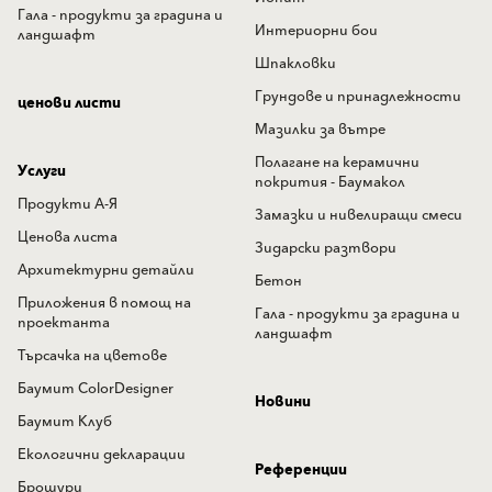
Гала - продукти за градина и
Интериорни бои
ландшафт
Шпакловки
Грундове и принадлежности
ценови листи
Мазилки за вътре
Полагане на керамични
Услуги
покрития - Баумакол
Продукти А-Я
Замазки и нивелиращи смеси
Ценова листа
Зидарски разтвори
Архитектурни детайли
Бетон
Приложения в помощ на
Гала - продукти за градина и
проектанта
ландшафт
Търсачка на цветове
Баумит ColorDesigner
Новини
Баумит Клуб
Екологични декларации
Референции
Брошури