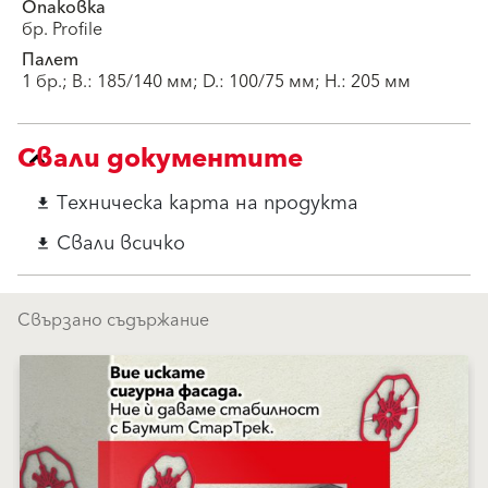
Опаковка
бр. Profile
Палет
1 бр.; B.: 185/140 мм; D.: 100/75 мм; H.: 205 мм
Свали документите
Техническа карта на продукта
download
Свали всичко
download
Свързано съдържание