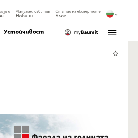
лози и
Актуални събития
Статии на експертите
ти
Новини
Блог
Устойчивост
my
Baumit
star_border