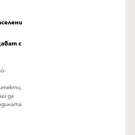
аселени
зават с
й-
хитекти,
щи да
годината