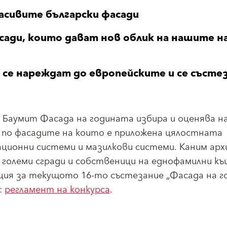
асивите български фасади
сади, които дават нов облик на нашите н
 се нареждат до европейските и се състе
 Баумит Фасада на годината избира и оценява на
по фасадите на които е приложена цялостната
ационни системи и мазилкови системи. Каним ар
големи сгради и собственици на еднофамилни къ
ция за текущото 16-то състезание „Фасада на 
:
регламент на конкурса
.