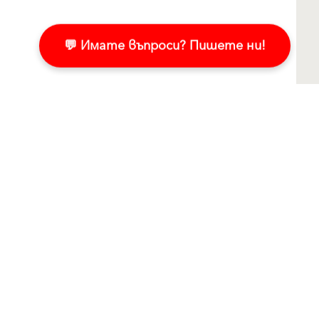
💬 Имате въпроси? Пишете ни!
Последвайте ни
Сподели