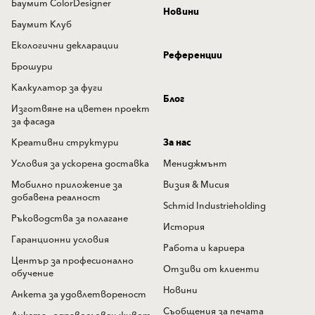
Баумит ColorDesigner
Новини
Баумит Клуб
Екологични декларации
Референции
Брошури
Калкулатор за фуги
Блог
Изготвяне на цветен проект
за фасада
Креативни структури
За нас
Условия за ускорена доставка
Мениджмънт
Мобилно приложение за
Визия & Мисия
добавена реалност
Schmid Industrieholding
Ръководства за полагане
История
Гаранционни условия
Работа и кариера
Център за професионално
Отзиви от клиенти
обучение
Новини
Анкета за удовлетвореност
Съобщения за печата