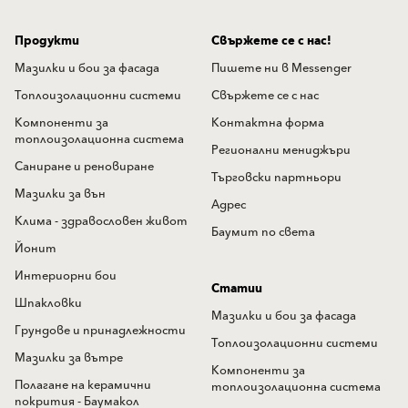
Продукти
Свържете се с нас!
Мазилки и бои за фасада
Пишете ни в Messenger
Топлоизолационни системи
Свържете се с нас
Компоненти за
Контактна форма
топлоизолационна система
Регионални мениджъри
Саниране и реновиране
Търговски партньори
Мазилки за вън
Адрес
Клима - здравословен живот
Баумит по света
Йонит
Интериорни бои
Статии
Шпакловки
Мазилки и бои за фасада
Грундове и принадлежности
Топлоизолационни системи
Мазилки за вътре
Компоненти за
Полагане на керамични
топлоизолационна система
покрития - Баумакол