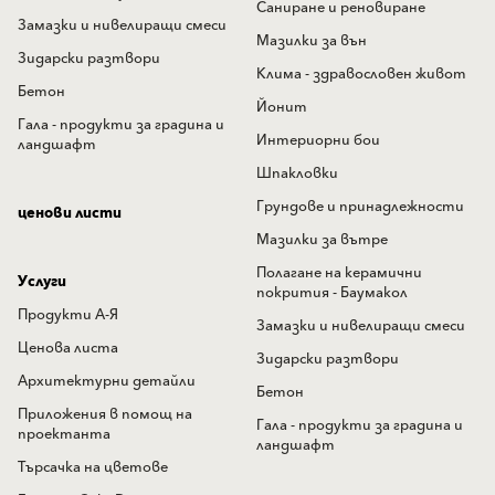
Саниране и реновиране
Замазки и нивелиращи смеси
Мазилки за вън
Зидарски разтвори
Клима - здравословен живот
Бетон
Йонит
Гала - продукти за градина и
Интериорни бои
ландшафт
Шпакловки
Грундове и принадлежности
ценови листи
Мазилки за вътре
Полагане на керамични
Услуги
покрития - Баумакол
Продукти А-Я
Замазки и нивелиращи смеси
Ценова листа
Зидарски разтвори
Архитектурни детайли
Бетон
Приложения в помощ на
Гала - продукти за градина и
проектанта
ландшафт
Търсачка на цветове