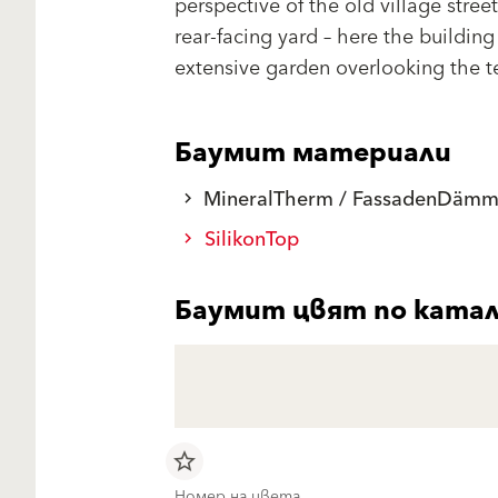
perspective of the old village stree
rear-facing yard – here the building
extensive garden overlooking the t
Баумит материали
MineralTherm / FassadenDämmp
SilikonTop
Баумит цвят по катало
star_border
Номер на цвета