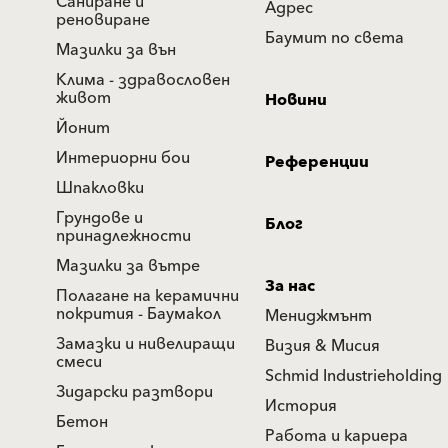
Саниране и
Адрес
реновиране
Баумит по света
Мазилки за вън
Клима - здравословен
живот
Новини
Йонит
Интериорни бои
Референции
Шпакловки
Грундове и
Блог
принадлежности
Мазилки за вътре
За нас
Полагане на керамични
покрития - Баумакол
Мениджмънт
Замазки и нивелиращи
Визия & Мисия
смеси
Schmid Industrieholding
Зидарски разтвори
История
Бетон
Работа и кариера