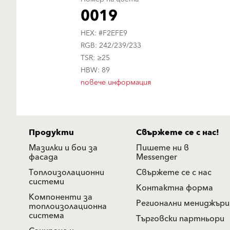
0019
HEX: #F2EFE9
RGB: 242/239/233
TSR: ≥25
HBW: 89
повече информация
Продукти
Свържете се с нас!
Мазилки и бои за
Пишете ни в
фасада
Messenger
Топлоизолационни
Свържете се с нас
системи
Контактна форма
Компоненти за
Регионални мениджъри
топлоизолационна
система
Търговски партньори