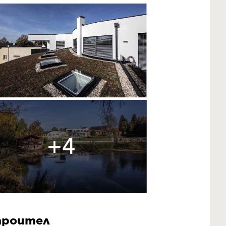
+4
роител