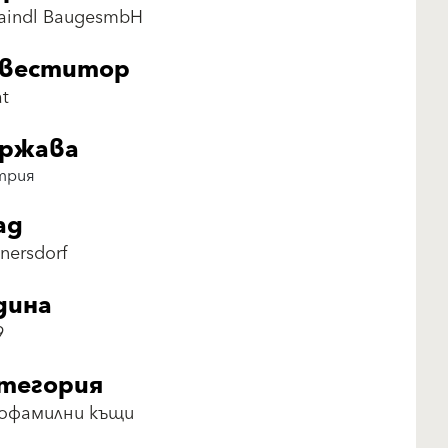
Haindl BaugesmbH
веститор
at
ржава
трия
ад
nersdorf
дина
9
тегория
офамилни къщи