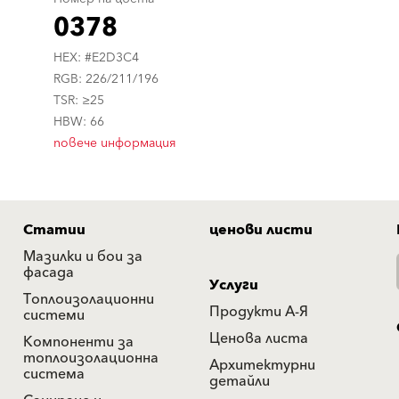
0378
HEX: #E2D3C4
RGB: 226/211/196
TSR: ≥25
HBW: 66
повече информация
Статии
ценови листи
Мазилки и бои за
фасада
Услуги
Топлоизолационни
Продукти А-Я
системи
Ценова листа
Компоненти за
топлоизолационна
Архитектурни
система
детайли