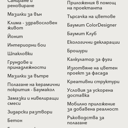
Саниране и
Приложения в помощ
реновиране
на проектанта
Мазилки за вън
Търсачка на цветове
Клима - здравословен
Баумит ColorDesigner
живот
Баумит Клуб
Йонит
Екологични декларации
Интериорни бои
Брошури
Шпакловки
Калкулатор за фуги
Грундове и
принадлежности
Изготвяне на цветен
проект за фасада
Мазилки за вътре
Креативни структури
Полагане на керамични
покрития - Баумакол
Условия за ускорена
доставка
Замазки и нивелиращи
смеси
Мобилно приложение
за добавена реалност
Зидарски разтвори
Ръководства за
Бетон
полагане