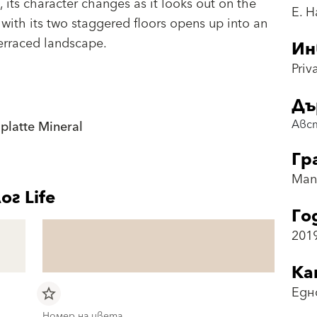
t, its character changes as it looks out on the
E. 
 with its two staggered floors opens up into an
erraced landscape.
Ин
Priv
Дъ
Авс
latte Mineral
Гр
Man
г Life
Го
201
Ка
Едн
star_border
Номер на цвета