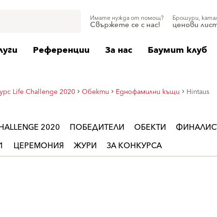
Имате нужда от помощ?
Брошури, ката
Свържете се с нас!
ценови лис
луги
Референции
За нас
Баумит клуб
рс Life Challenge 2020
Обекти
Еднофамилни къщи
Hintaus
HALLENGE 2020
ПОБЕДИТЕЛИ
ОБЕКТИ
ФИНАЛИС
1
ЦЕРЕМОНИЯ
ЖУРИ
ЗА КОНКУРСА