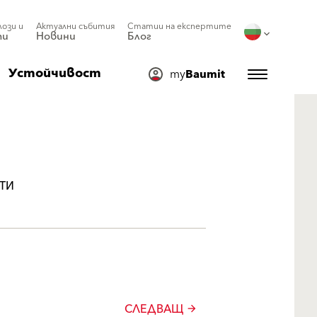
лози и
Актуални събития
Статии на експертите
ти
Новини
Блог
Устойчивост
my
Baumit
ТИ
СЛЕДВАЩ
arrow_forward