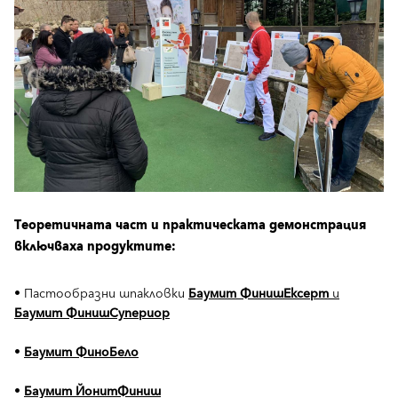
Теоретичната част и практическата демонстрация
включваха продуктите:
• Пастообразни шпакловки
Баумит ФинишЕксерт
и
Баумит ФинишСупериор
•
Баумит ФиноБело
•
Баумит ЙонитФиниш