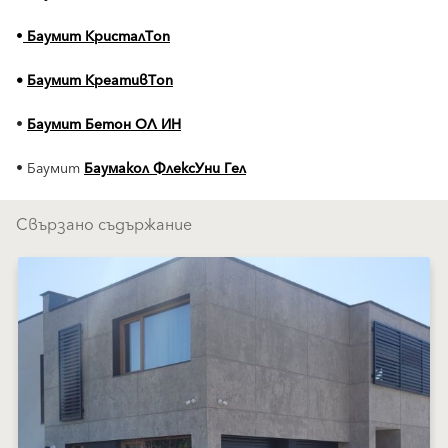
•
Баумит КристалТоп
•
Баумит КреативТоп
•
Баумит Бетон ОЛ ИН
• Баумит
Баумакол ФлексУни Гел
Свързано съдържание