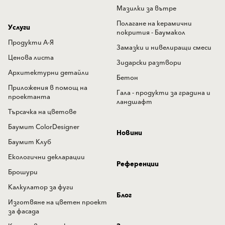
Мазилки за вътре
Полагане на керамични
Услуги
покрития - Баумакол
Продукти А-Я
Замазки и нивелиращи смеси
Ценова листа
Зидарски разтвори
Архитектурни детайли
Бетон
Приложения в помощ на
Гала - продукти за градина и
проектанта
ландшафт
Търсачка на цветове
Баумит ColorDesigner
Новини
Баумит Клуб
Екологични декларации
Референции
Брошури
Калкулатор за фуги
Блог
Изготвяне на цветен проект
за фасада