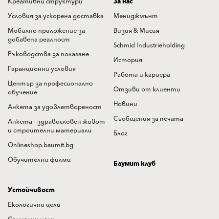
Креативни структури
За нас
Условия за ускорена доставка
Мениджмънт
Мобилно приложение за
Визия & Мисия
добавена реалност
Schmid Industrieholding
Ръководства за полагане
История
Гаранционни условия
Работа и кариера
Център за професионално
Отзиви от клиенти
обучение
Новини
Анкета за удовлетвореност
Съобщения за печата
Анкета - здравословен живот
и строителни материали
Блог
Onlineshop.baumit.bg
Обучителни филми
Баумит клуб
Устойчивост
Екологични цели