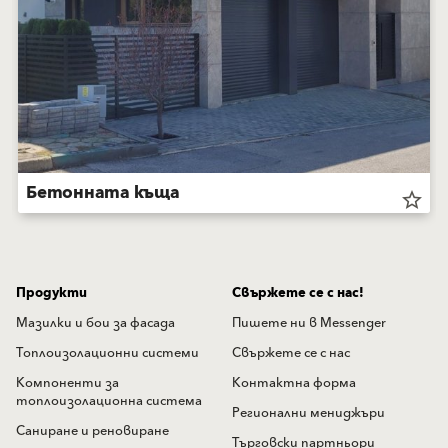
Бетонната къща
star_border
Продукти
Свържете се с нас!
Мазилки и бои за фасада
Пишете ни в Messenger
Топлоизолационни системи
Свържете се с нас
Компоненти за
Контактна форма
топлоизолационна система
Регионални мениджъри
Саниране и реновиране
Търговски партньори