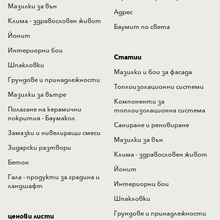
Мазилки за вън
Адрес
Клима - здравословен живот
Баумит по света
Йонит
Интериорни бои
Статии
Шпакловки
Мазилки и бои за фасада
Грундове и принадлежности
Топлоизолационни системи
Мазилки за вътре
Компоненти за
Полагане на керамични
топлоизолационна система
покрития - Баумакол
Саниране и реновиране
Замазки и нивелиращи смеси
Мазилки за вън
Зидарски разтвори
Клима - здравословен живот
Бетон
Йонит
Гала - продукти за градина и
Интериорни бои
ландшафт
Шпакловки
Грундове и принадлежности
ценови листи