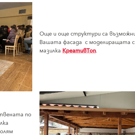
Още и още структури са възможни
Вашата фасада с моделиращата с
мазилка
КреативТоп
.
ствената по
лка
голям