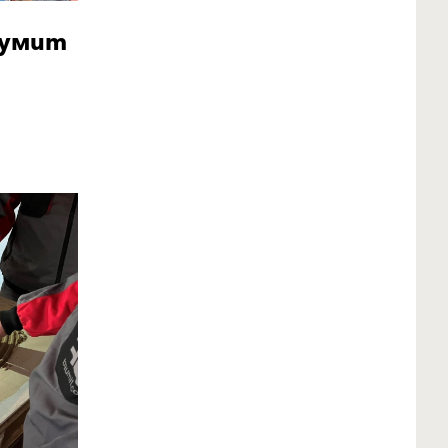
аумит