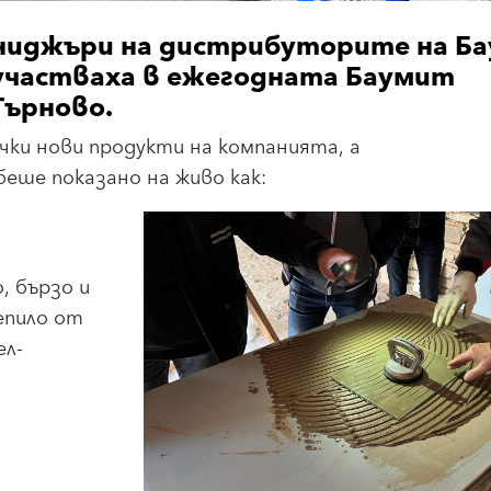
ниджъри на дистрибуторите на Б
участваха в ежегодната Баумит
Търново.
ички нови продукти на компанията, а
еше показано на живо как:
, бързо и
епило от
ел-