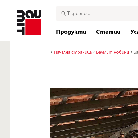
Продукти
Статии
Ус
Начална страница
Баумит новини
Б