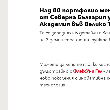
Над 80 портфолио ме
от Северна България 
Академия във Велико 
Те се запознаха в детайли с вс
на 3 демонстрационни пункта б
Можете да лепите плочки лесно
дълготрайно с
ФлексУни Гел
– л
ново поколения с иновативна г
технология