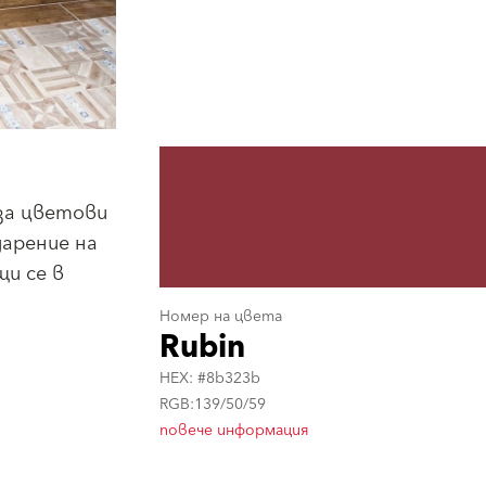
за цветови
дарение на
щи се в
Номер на цвета
Rubin
HEX: #8b323b
RGB:139/50/59
повече информация