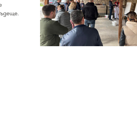
е
бъдеще.