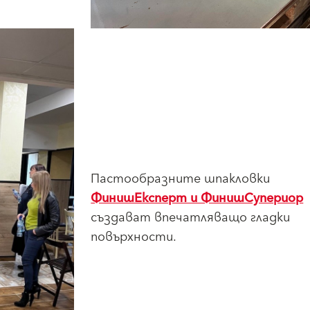
Пастообразните шпакловки
ФинишЕксперт и ФинишСупериор
създават впечатляващо гладки
повърхности.