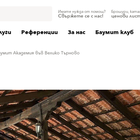
Имате нужда от помощ?
Брошури, ката
Свържете се с нас!
ценови лис
луги
Референции
За нас
Баумит клуб
аумит Академия във Велико Търново