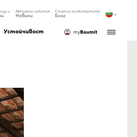
лози и
Актуални събития
Статии на експертите
ти
Новини
Блог
Устойчивост
my
Baumit