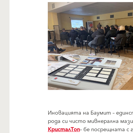
Иновацията на Баумит – един
рода си чисто мивнерална мази
КристалТоп
– бе посрещната с 