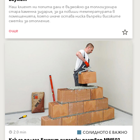
Наш клиент ни попита дали е възможно да топлоизолира
стара каменна зидария, за да повиши температурата в
помещенията, която иначе остава ниска въпреки високите
сметки за отопление.
още
star_border
2.0 min
СОЛИДНОТО Е ВАЖНО