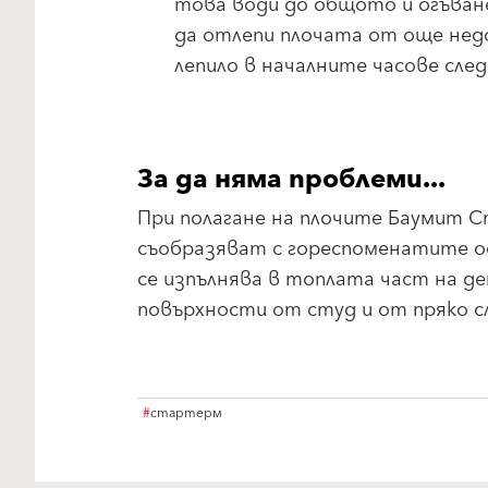
това води до общото ѝ огъване
да отлепи плочата от още нед
лепило в началните часове след
За да няма проблеми...
При полагане на плочите Баумит 
съобразяват с гореспоменатите о
се изпълнява в топлата част на д
повърхности от студ и от пряко с
#
стартерм