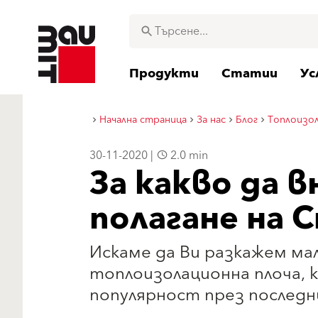
Продукти
Статии
Ус
Начална страница
За нас
Блог
Топлоизо
30-11-2020 |
2.0 min
За какво да 
полагане на 
Искаме да Ви разкажем ма
топлоизолационна плоча, 
популярност през последн