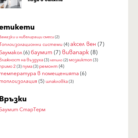
етикети
Замазки и нивелиращи смеси
(2)
аксел вен
(7)
Топлоизолационни системи
(4)
вивапарк
(8)
баумит
(7)
баумакол
(6)
влажност на въздуха
(3)
мозаиктоп
(3)
лепило
(2)
ремонт
(4)
примо 2
(3)
пума
(3)
температура в помещенията
(6)
топлоизолация
(5)
шпакловка
(3)
Връзки
Баумит СтарТерм