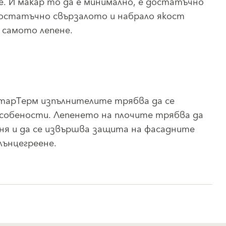
. И макар то да е минимално, е достатъчно
остатъчно свързалото и набрало якост
 самото лепене.
СтарТерм изпълнителите трябва да се
собености. Лепенето на плочите трябва да
еня и да се извършва защита на фасадните
лънцегреене.