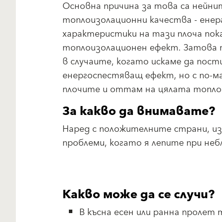
Основна причина за това са нейни
топлоизолационни качества - ене
характеристики на тази плоча пок
топлоизолационен ефект. Затова 
в случаите, когато искаме да пос
енергоспестяващ ефект, но с по-ма
плочите и оттам на цялата топло
За какво да внимавате?
Наред с положителните страни, из
проблеми, когато я лепите при не
Какво може да се случи?
В късна есен или ранна проле