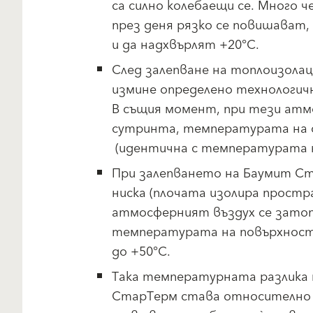
са силно колебаещи се. Много ч
през деня рязко се повишават
и да надхвърлят +20°С.
След залепване на топлоизола
измине определено технологичн
В същия момент, при тези атмо
сутринта, температурата на с
(идентична с температурата н
При залепването на Баумит Ст
ниска (плочата изолира простр
атмосферният въздух се затопл
температурата на повърхностт
до +50°С.
Така температурната разлика 
СтарТерм става относително г