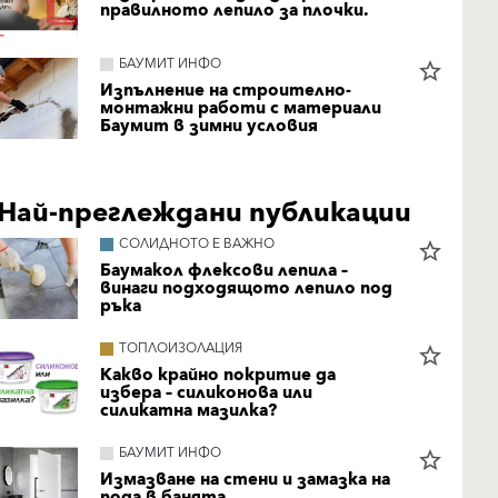
правилното лепило за плочки.
БАУМИТ ИНФО
star_border
Изпълнение на строително-
монтажни работи с материали
Баумит в зимни условия
Най-преглеждани публикации
СОЛИДНОТО Е ВАЖНО
star_border
Баумакол флексови лепила –
винаги подходящото лепило под
ръка
ТОПЛОИЗОЛАЦИЯ
star_border
Какво крайно покритие да
избера – силиконова или
силикатна мазилка?
БАУМИТ ИНФО
star_border
Измазване на стени и замазка на
пода в банята