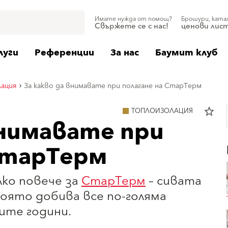
Имате нужда от помощ?
Брошури, ката
Свържете се с нас!
ценови лис
луги
Референции
За нас
Баумит клуб
лация
За какво да внимавате при полагане на СтарТерм
star_border
ТОПЛОИЗОЛАЦИЯ
внимавате при
СтарТерм
лко повече за
СтарТерм
– сивата
която добива все по-голяма
ите години.