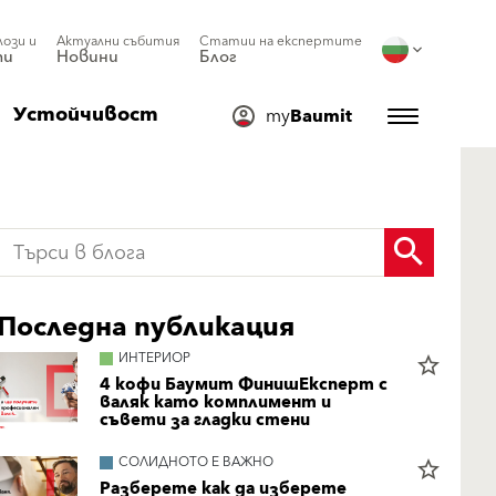
лози и
Актуални събития
Статии на експертите
ти
Новини
Блог
Устойчивост
my
Baumit
Последна публикация
ИНТЕРИОР
star_border
4 кофи Баумит ФинишЕксперт с
валяк като комплимент и
съвети за гладки стени
СОЛИДНОТО Е ВАЖНО
star_border
Разберете как да изберете