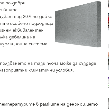
те по-добри
ргийните
азват над 20% по-добър
тя е особено подходяща
тигнем еквивалентен
лка дебелина на
изолационна система.
ползването на тази плоча може да създаде
благоприятни климатични условия.
т температурите в рамките на денонощието