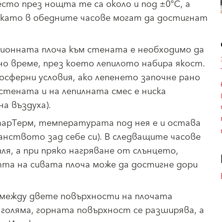
есто през нощта те са около и под ±0°С, а
, като в обедните часове могат да достигнат
ционната плоча към стената е необходимо да
о време, през което лепилото набира якост.
сферни условия, ако лепенето започне рано
тената и на лепилната смес е ниска
а въздуха).
арТерм, температурата под нея е и остава
анството зад себе си). В следващите часове
я, а при пряко нагряване от слънцето,
а на сивата плоча може да достигне дори
между двете повърхности на плочата
оляма, горната повърхност се разширява, а