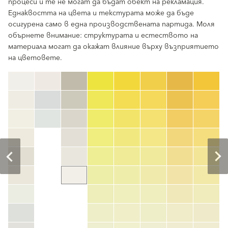
процеси и те не могат да бъдат обект на рекламация.
Еднаквостта на цвета и текстурата може да бъде
осигурена само в една производствената партида. Моля
обърнете внимание: структурата и естеството на
материала могат да окажат влияние върху възприятието
на цветовете.
clear
Номер на цвета
color_name
HEX:
hex_code
RGB:
rgb_code
TSR:
tsr_code