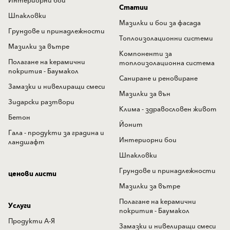
Интериорни бои
Статии
Шпакловки
Мазилки и бои за фасада
Грундове и принадлежности
Топлоизолационни системи
Мазилки за вътре
Компоненти за
Полагане на керамични
топлоизолационна система
покрития - Баумакол
Саниране и реновиране
Замазки и нивелиращи смеси
Мазилки за вън
Зидарски разтвори
Клима - здравословен живот
Бетон
Йонит
Гала - продукти за градина и
Интериорни бои
ландшафт
Шпакловки
Грундове и принадлежности
ценови листи
Мазилки за вътре
Полагане на керамични
Услуги
покрития - Баумакол
Продукти А-Я
Замазки и нивелиращи смеси