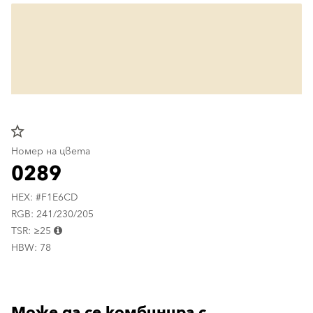
star_border
Номер на цвета
0289
HEX: #F1E6CD
RGB: 241/230/205
TSR: ≥25
HBW: 78
Може да се комбинира с