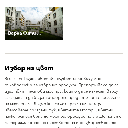
Варна Сити Парк
Избор на цвят
Всички показани цветове служат като визуално
ръководство за избрания продукт. Препоръчваме да се
изготвят тестови мостри, които да се нанесат върху
фасадата и да бъдат одобрени преди пълното прилагане
на материала. Възможни са леки различия между
цветовете показани тук, цветните мостри, цветни
папки, естествените мостри, брошурите и оцветените
материали поради естеството на производствените