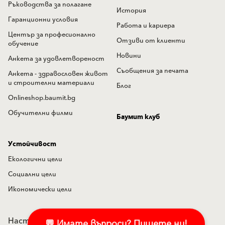
Ръководства за полагане
История
Гаранционни условия
Работа и кариера
Център за професионално
Отзиви от клиенти
обучение
Новини
Анкета за удовлетвореност
Съобщения за печата
Анкета - здравословен живот
и строителни материали
Блог
Onlineshop.baumit.bg
Обучителни филми
Баумит клуб
Устойчивост
Екологични цели
Социални цели
Икономически цели
Настройки на "бисквитките"
Политика по