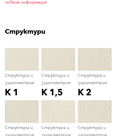
повече информация
Структури
clear
Структура и
Структура и
Структура и
зърнометрия
зърнометрия
зърнометрия
K 1
K 1,5
K 2
Структура и зърнометрия
color_name
Структура и
Структура и
Структура и
зърнометрия
зърнометрия
зърнометрия