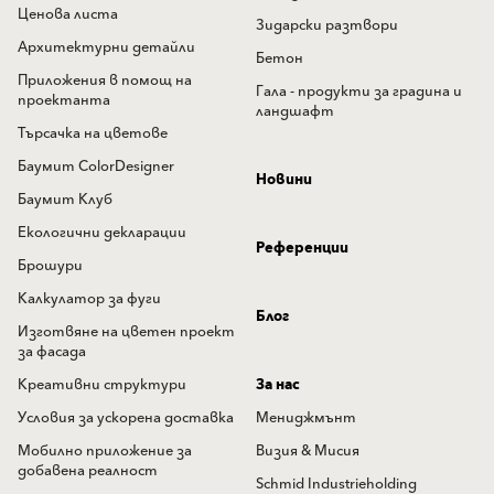
Ценова листа
Зидарски разтвори
Архитектурни детайли
Бетон
Приложения в помощ на
Гала - продукти за градина и
проектанта
ландшафт
Търсачка на цветове
Баумит ColorDesigner
Новини
Баумит Клуб
Екологични декларации
Референции
Брошури
Калкулатор за фуги
Блог
Изготвяне на цветен проект
за фасада
Креативни структури
За нас
Условия за ускорена доставка
Мениджмънт
Мобилно приложение за
Визия & Мисия
добавена реалност
Schmid Industrieholding