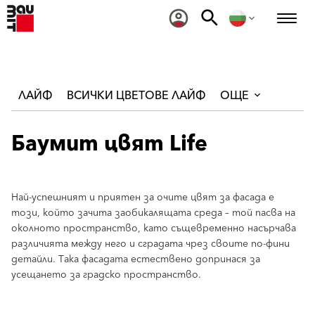
ЛАЙФ
ВСИЧКИ ЦВЕТОВЕ ЛАЙФ
ОЩЕ
Баумит цвят Life
Най-успешният и приятен за очите цвят за фасада е
този, който зачита заобикалящата среда – той пасва на
околното пространство, като същевременно насърчава
различията между него и сградата чрез своите по-фини
детайли. Така фасадата естествено допринася за
усещането за градско пространство.