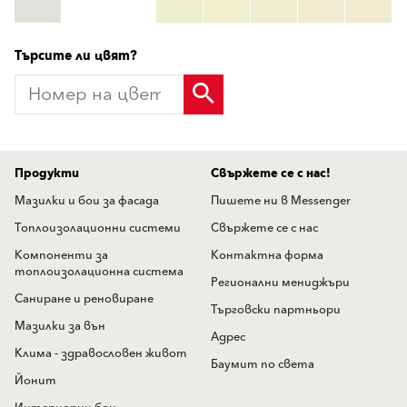
HBW:
hbw_code
повече информация
Търсите ли цвят?
Продукти
Свържете се с нас!
Мазилки и бои за фасада
Пишете ни в Messenger
Топлоизолационни системи
Свържете се с нас
Компоненти за
Контактна форма
топлоизолационна система
Регионални мениджъри
Саниране и реновиране
Търговски партньори
Мазилки за вън
Адрес
Клима - здравословен живот
Баумит по света
Йонит