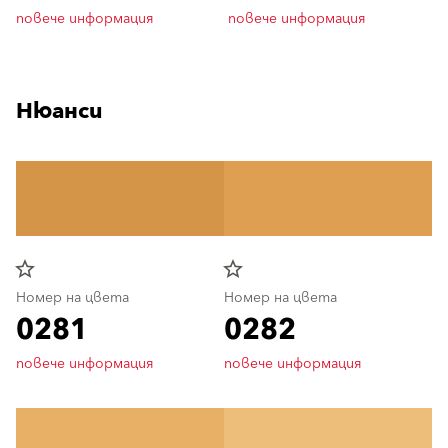
повече информация
повече информация
Нюанси
star_border
star_border
Номер на цвета
Номер на цвета
0281
0282
повече информация
повече информация