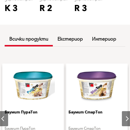
K 3
R 2
R 3
Всички продукти
Екстериор
Интериор
Баумит ПураТоп
Баумит СтарТоп
Баумит ПураТоп
Баумит СтарТоп