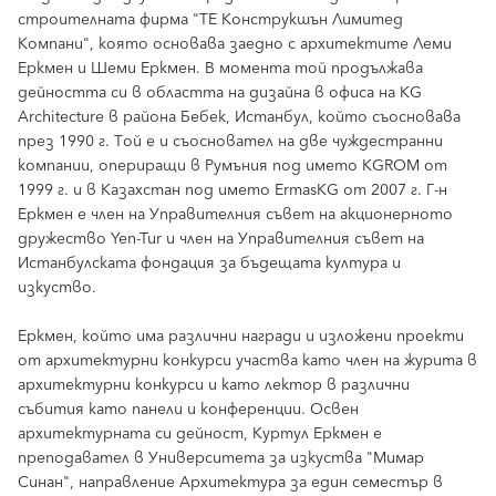
строителната фирма "ТЕ Конструкшън Лимитед
Компани", която основава заедно с архитектите Леми
Еркмен и Шеми Еркмен. В момента той продължава
дейността си в областта на дизайна в офиса на KG
Architecture в района Бебек, Истанбул, който съосновава
през 1990 г. Той е и съосновател на две чуждестранни
компании, опериращи в Румъния под името KGROM от
1999 г. и в Казахстан под името ErmasKG от 2007 г. Г-н
Еркмен е член на Управителния съвет на акционерното
дружество Yen-Tur и член на Управителния съвет на
Истанбулската фондация за бъдещата култура и
изкуство.
Еркмен, който има различни награди и изложени проекти
от архитектурни конкурси участва като член на журита в
архитектурни конкурси и като лектор в различни
събития като панели и конференции. Освен
архитектурната си дейност, Куртул Еркмен е
преподавател в Университета за изкуства "Мимар
Синан", направление Архитектура за един семестър в