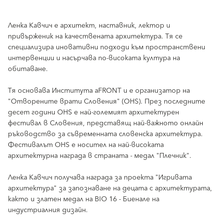
Ленка Кавчич е архитект, наставник, лектор и
привърженик на качествената архитектура. Тя се
специализира иновативни подходи към пространствени
интервенции и насърчава по-високата култура на
обитаване.
Тя основава Института aFRONT и е организатор на
"Отворените врати Словения" (OHS). През последните
десет години OHS е най-големият архитектурен
фестивал в Словения, представящ най-важното онлайн
ръководство за съвременната словенска архитектура.
Фестивалът OHS е носител на най-високата
архитектурна награда в страната - медал "Плечник".
Ленка Кавчич получава награда за проекта "Игривата
архитектура" за запознаване на децата с архитектурата,
както и златен медал на BIO 16 - Биенале на
индустриалния дизайн.