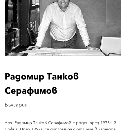
Радомир Танков
Серафимов
България
Арх. Радомир Танков Серафимов е роден през 1973г. в
София. През 1997г. се дипломира с отличие в катедра