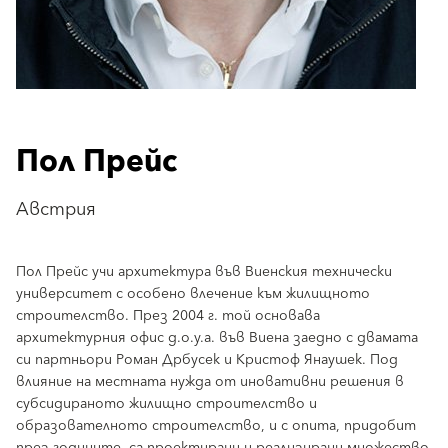
Пол Прейс
Австрия
Пол Прейс учи архитектура във Виенския технически
университет с особено влечение към жилищното
строителство. През 2004 г. той основава
архитектурния офис g.o.y.a. във Виена заедно с двамата
си партньори Роман Дрбусек и Кристоф Янаушек. Под
влияние на местната нужда от иновативни решения в
субсидираното жилищно строителство и
образователното строителство, и с опита, придобит