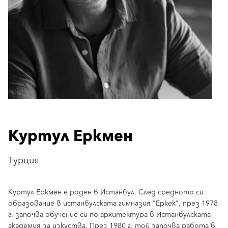
Куртул Еркмен
Турция
Куртул Еркмен е роден в Истанбул. След средното си
образование в истанбулската гимназия "Еркек", през 1978
г. започва обучение си по архитектура в Истанбулската
академия за изкуства. През 1980 г. той започва работа в