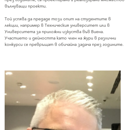
през годините, са проектирани и реализирани множество
вълнуващи проекти.
Той успява да предаде този опит на студентите в
лекции, например в Техническия университет или в
Университета за приложни изкуства във Виена.
Участието и дейността като член на жури в различни
конкурси се превръщат в обичайна задача през годините.