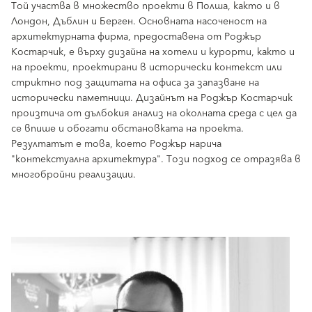
Той участва в множество проекти в Полша, както и в
Лондон, Дъблин и Берген. Основната насоченост на
архитектурната фирма, предоставена от Роджър
Костарчик, е върху дизайна на хотели и курорти, както и
на проекти, проектирани в исторически контекст или
стриктно под защитата на офиса за запазване на
исторически паметници. Дизайнът на Роджър Костарчик
произтича от дълбокия анализ на околната среда с цел да
се впише и обогати обстановката на проекта.
Резултатът е това, което Роджър нарича
"контекстуална архитектура". Този подход се отразява в
многобройни реализации.