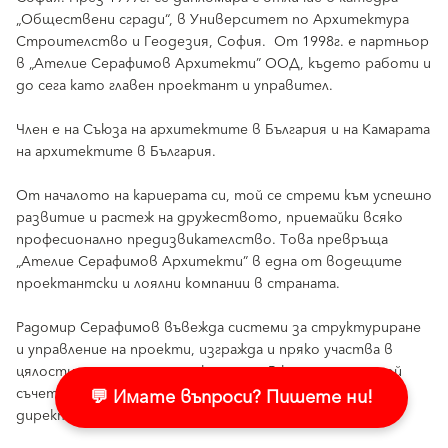
„Обществени сгради“, в Университет по Архитектура
Строителство и Геодезия, София. От 1998г. е партньор
в „Ателие Серафимов Архитекти” ООД, където работи и
до сега като главен проектант и управител.
Член е на Съюза на архитектите в България и на Камарата
на архитектите в България.
От началото на кариерата си, той се стреми към успешно
развитие и растеж на дружеството, приемайки всяко
професионално предизвикателство. Това превръща
„Ателие Серафимов Архитекти” в една от водещите
проектантски и лоялни компании в страната.
Радомир Серафимов въвежда системи за структуриране
и управление на проекти, изгражда и пряко участва в
цялостния процес на проектиране. В компанията, той
💬 Имате въпроси? Пишете ни!
съчетава качествата на архитект и изпълнителен
директор.