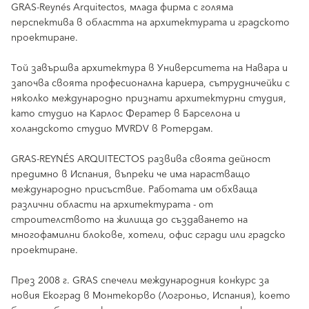
GRAS-Reynés Arquitectos, млада фирма с голяма
перспектива в областта на архитектурата и градското
проектиране.
Той завършва архитектура в Университета на Навара и
започва своята професионална кариера, сътрудничейки с
няколко международно признати архитектурни студия,
като студио на Карлос Фератер в Барселона и
холандското студио MVRDV в Ротердам.
GRAS-REYNÉS ARQUITECTOS развива своята дейност
предимно в Испания, въпреки че има нарастващо
международно присъствие. Работата им обхваща
различни области на архитектурата - от
строителството на жилища до създаването на
многофамилни блокове, хотели, офис сгради или градско
проектиране.
През 2008 г. GRAS спечели международния конкурс за
новия Екоград в Монтекорво (Логроньо, Испания), което