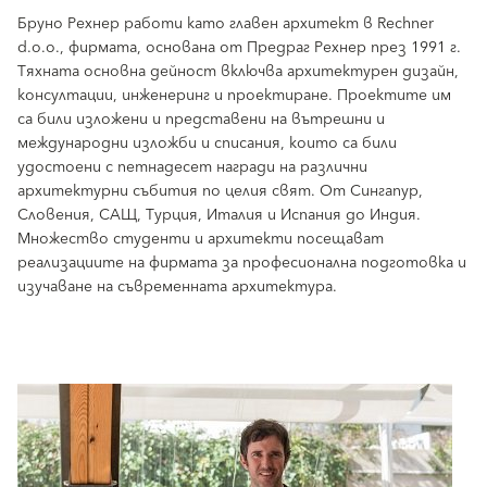
Бруно Рехнер работи като главен архитект в Rechner
d.o.o., фирмата, основана от Предраг Рехнер през 1991 г.
Тяхната основна дейност включва архитектурен дизайн,
консултации, инженеринг и проектиране. Проектите им
са били изложени и представени на вътрешни и
международни изложби и списания, които са били
удостоени с петнадесет награди на различни
архитектурни събития по целия свят. От Сингапур,
Словения, САЩ, Турция, Италия и Испания до Индия.
Множество студенти и архитекти посещават
реализациите на фирмата за професионална подготовка и
изучаване на съвременната архитектура.