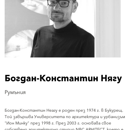
Богдан-Константин Нягу
Румъния
Богдан-Константин Неагу е роден през 1974 г. в Букурещ.
Той завършва Университета по архитектура и урбанизъм
"Ион Минку" през 1998 г. През 2003 г. основава своe
собствено архитектурно студио NBC ARHITECT, което е