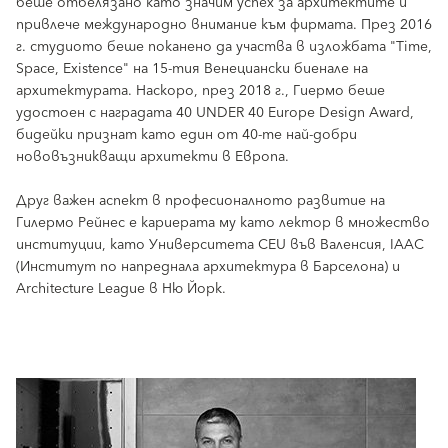
беше отбелязано като значим успех за архитектите и
привлече международно внимание към фирмата. През 2016
г. студиото беше поканено да участва в изложбата "Time,
Space, Existence" на 15-тия Венециански биенале на
архитектурата. Наскоро, през 2018 г., Гиермо беше
удостоен с наградата 40 UNDER 40 Europe Design Award,
бидейки признат като един от 40-те най-добри
нововъзникващи архитекти в Европа.
Друг важен аспект в професионалното развитие на
Гилермо Рейнес е кариерата му като лектор в множество
институции, като Университета CEU във Валенсия, IAAC
(Институт по напреднала архитектура в Барселона) и
Architecture League в Ню Йорк.