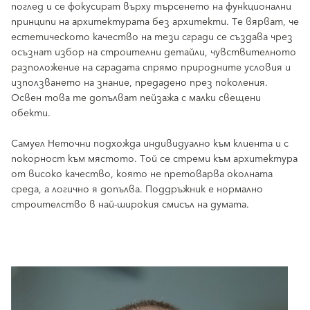
поглед и се фокусират върху търсенето на функционални
принципи на архитектурата без архитекти. Те вярват, че
естетическото качество на тези сгради се създава чрез
осъзнат избор на строителни детайли, чувствителното
разположение на сградата спрямо природните условия и
използването на знание, предадено през поколения.
Освен това те допълват пейзажа с малки свещени
обекти.
Самуел Неточни подхожда индивидуално към клиента и с
покорност към мястото. Той се стреми към архитектура
от високо качество, която не претоварва околната
среда, а логично я допълва. Поддръжник е нормално
строителство в най-широкия смисъл на думата.