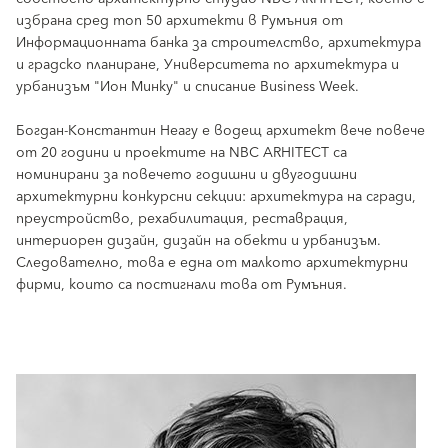
избрана сред топ 50 архитекти в Румъния от
Информационната банка за строителство, архитектура
и градско планиране, Университета по архитектура и
урбанизъм "Ион Минку" и списание Business Week.
Богдан-Константин Неагу е водещ архитект вече повече
от 20 години и проектите на NBC ARHITECT са
номинирани за повечето годишни и двугодишни
архитектурни конкурсни секции: архитектура на сгради,
преустройство, рехабилитация, реставрация,
интериорен дизайн, дизайн на обекти и урбанизъм.
Следователно, това е една от малкото архитектурни
фирми, които са постигнали това от Румъния.