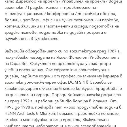
като Директор на проект / Управител на проект / Водещ
архитект / Градски планист - проектиране на
многофункционални / конферентни / търговски обекти,
болници, затвори, офиси и научно-технологични паркове,
хотели, жилищни и апартаментни сгради, подготовка на
градски планове, подготовка на дизайн програми и
изучаване на възможности.
Завършва образованието си по архитектура през 1987 г.,
получавайки наградата на Яхиел Финци от Университета
на Сараево - Факултет по архитектура за най-добри
учебни постижения. Със страст към архитектурния
дизайн, първите години от професионалната му кариера в
архитектурно-инженерен офис DOM SPI в Сараево се
характеризират с участие в много конкурси, придобиване
на значителни награди. Поради войната напуска родината
си през 1992 г. и работи за Studio Rondina в Италия. От
1993 до 1998 г. прекарва пет много продуктивни години в
HENN Architects в Мюнхен, Германия, работейки по много
сложни и многофункционални проекти, включително
университети, лаборатории, научноизследователски и