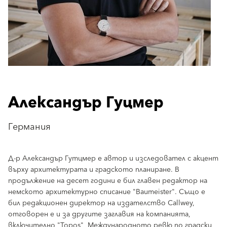
Александър Гуцмер
Германия
Д-р Александър Гутцмер е автор и изследовател с акцент
върху архитектурата и градското планиране. В
продължение на десет години е бил главен редактор на
немското архитектурно списание "Baumeister". Също е
бил редакционен директор на издателство Callwey,
отговорен е и за другите заглавия на компанията,
включително "Topos", Международното ревю по градски