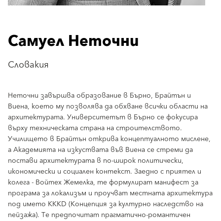
Самуел Неточни
Словакия
Неточни завършва образование в Бърно, Брайтън и
Виена, което му позволява да обхване всички области на
архитектурата. Университетът в Бърно се фокусира
върху техническата страна на строителството.
Училището в Брайтън открива концептуалното мислене,
а Академията на изкуствата във Виена се стреми да
постави архитектурата в по-широк политически,
икономически и социален контекст. Заедно с приятел и
колега - Войтех Жемелка, те формулират манифест за
програма за локализъм и проучват местната архитектура
под името KKKD (Концепция за културно наследство на
пейзажа). Те предпочитат прагматично-романтичен