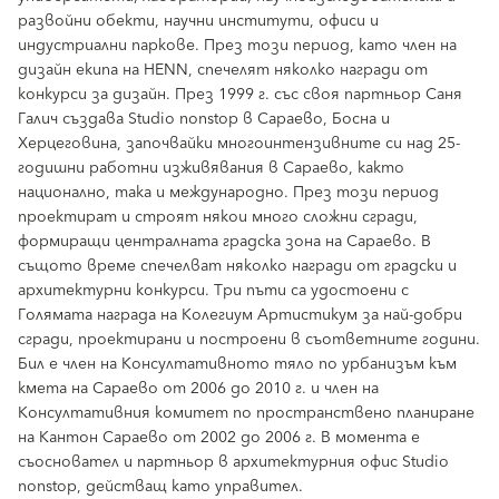
развойни обекти, научни институти, офиси и
индустриални паркове. През този период, като член на
дизайн екипа на HENN, спечелят няколко награди от
конкурси за дизайн. През 1999 г. със своя партньор Саня
Галич създава Studio nonstop в Сараево, Босна и
Херцеговина, започвайки многоинтензивните си над 25-
годишни работни изживявания в Сараево, както
национално, така и международно. През този период
проектират и строят някои много сложни сгради,
формиращи централната градска зона на Сараево. В
същото време спечелват няколко награди от градски и
архитектурни конкурси. Три пъти са удостоени с
Голямата награда на Колегиум Артистикум за най-добри
сгради, проектирани и построени в съответните години.
Бил е член на Консултативното тяло по урбанизъм към
кмета на Сараево от 2006 до 2010 г. и член на
Консултативния комитет по пространствено планиране
на Кантон Сараево от 2002 до 2006 г. В момента е
съосновател и партньор в архитектурния офис Studio
nonstop, действащ като управител.