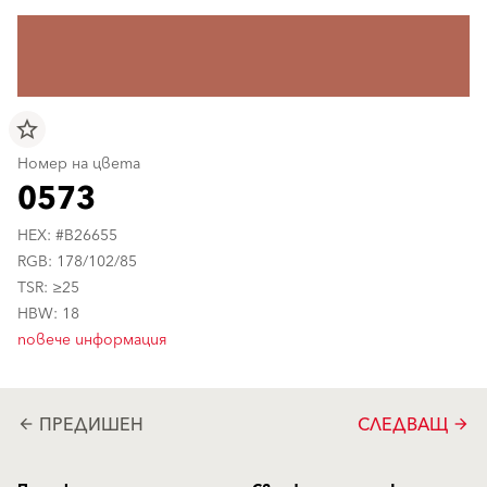
star_border
Номер на цвета
0573
HEX: #B26655
RGB: 178/102/85
TSR: ≥25
HBW: 18
повече информация
ПРЕДИШЕН
СЛЕДВАЩ
arrow_back
arrow_forward