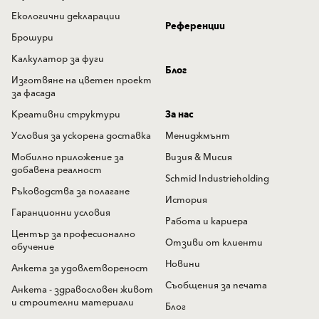
Екологични декларации
Референции
Брошури
Калкулатор за фуги
Блог
Изготвяне на цветен проект
за фасада
Креативни структури
За нас
Условия за ускорена доставка
Мениджмънт
Мобилно приложение за
Визия & Мисия
добавена реалност
Schmid Industrieholding
Ръководства за полагане
История
Гаранционни условия
Работа и кариера
Център за професионално
Отзиви от клиенти
обучение
Новини
Анкета за удовлетвореност
Съобщения за печата
Анкета - здравословен живот
и строителни материали
Блог