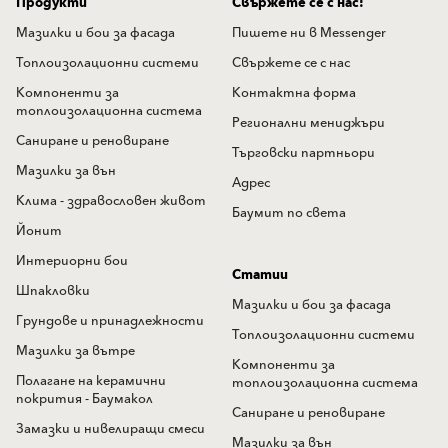
Продукти
Свържете се с нас!
Мазилки и бои за фасада
Пишете ни в Messenger
Топлоизолационни системи
Свържете се с нас
Компоненти за
Контактна форма
топлоизолационна система
Регионални мениджъри
Саниране и реновиране
Търговски партньори
Мазилки за вън
Адрес
Клима - здравословен живот
Баумит по света
Йонит
Интериорни бои
Статии
Шпакловки
Мазилки и бои за фасада
Грундове и принадлежности
Топлоизолационни системи
Мазилки за вътре
Компоненти за
Полагане на керамични
топлоизолационна система
покрития - Баумакол
Саниране и реновиране
Замазки и нивелиращи смеси
Мазилки за вън