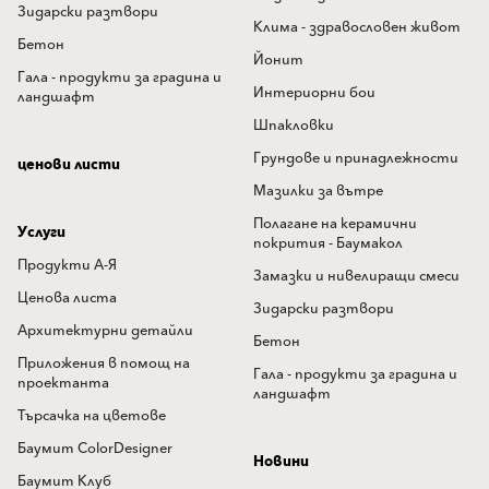
Зидарски разтвори
Клима - здравословен живот
Бетон
Йонит
Гала - продукти за градина и
Интериорни бои
ландшафт
Шпакловки
Грундове и принадлежности
ценови листи
Мазилки за вътре
Полагане на керамични
Услуги
покрития - Баумакол
Продукти А-Я
Замазки и нивелиращи смеси
Ценова листа
Зидарски разтвори
Архитектурни детайли
Бетон
Приложения в помощ на
Гала - продукти за градина и
проектанта
ландшафт
Търсачка на цветове
Баумит ColorDesigner
Новини
Баумит Клуб