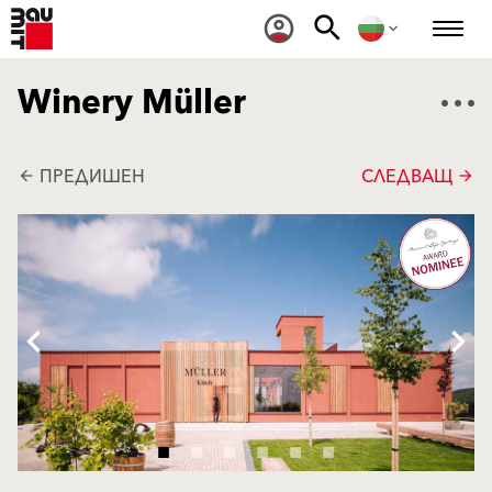
Winery Müller
ПРЕДИШЕН
СЛЕДВАЩ
arrow_back
arrow_forward