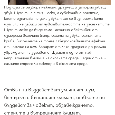
Под шум се разбира нежелан, дразнещ и затормозяващ
звук. Шумът не е физическо, а субективно понятие,
което означава, че дали звукът ще се възприема като
шум или не зависи от чувствителността на засегнатите.
Шумът може да бъде само частично обективен от
измерими величини (напр. силата на звука, сигналната
крива, височината на тона). Обезпокояващите ефекти
от наличие на шум варират от леко дразнене до реални
увреждания на здравето. Шумът е едно от най-
неприятните влияния на околната среда и един от най-
силните стресови фактори в околната среда.
Отвън ни въздействат уличният шум,
вятърът и външният климат, отвърте ни
въздейства човекът, обзавеждането,
стените и вътрешният климат.