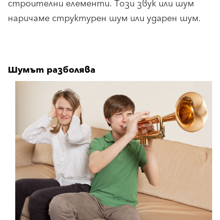
строителни елементи. Този звук или шум
наричаме структурен шум или ударен шум.
Шумът разболява