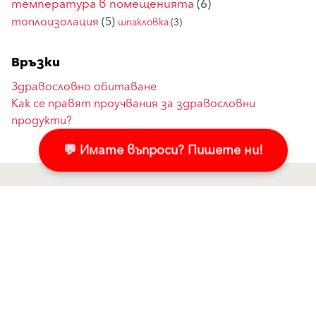
температура в помещенията
(6)
топлоизолация
(5)
шпакловка
(3)
Връзки
Здравословно обитаване
Как се правят проучвания за здравословни
продукти?
💬 Имате въпроси? Пишете ни!
Продукти
Свържете се с нас!
Мазилки и бои за фасада
Пишете ни в Messenger
Топлоизолационни системи
Свържете се с нас
Компоненти за
Контактна форма
топлоизолационна система
Регионални мениджъри
Саниране и реновиране
Търговски партньори