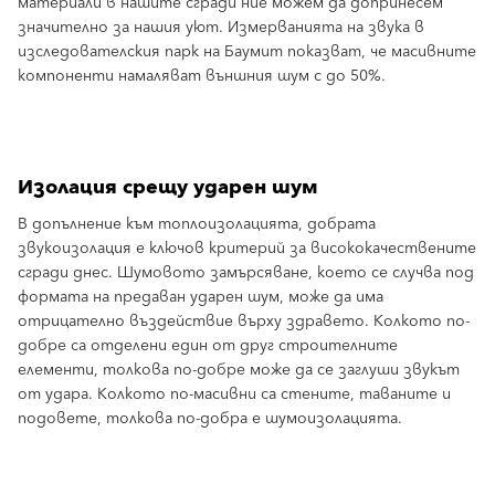
материали в нашите сгради ние можем да допринесем
значително за нашия уют. Измерванията на звука в
изследователския парк на Баумит показват, че масивните
компоненти намаляват външния шум с до 50%.
Изолация срещу ударен шум
В допълнение към топлоизолацията, добрата
звукоизолация е ключов критерий за висококачествените
сгради днес. Шумовото замърсяване, което се случва под
формата на предаван ударен шум, може да има
отрицателно въздействие върху здравето. Колкото по-
добре са отделени един от друг строителните
елементи, толкова по-добре може да се заглуши звукът
от удара. Колкото по-масивни са стените, таваните и
подовете, толкова по-добра е шумоизолацията.