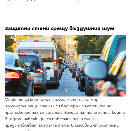
Защитни стени срещу въздушния шум
Мерките за контрол на шума, като например
шумоизолиращи стени или бариери или стените по
протежение на пътищата и железопътните линии, които
виждаме навсякъде, са повсеместни и винаги
представляват актуална тема. С масивни строителни