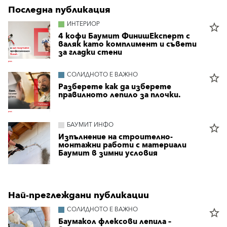
Последна публикация
ИНТЕРИОР
star_border
4 кофи Баумит ФинишЕксперт с
валяк като комплимент и съвети
за гладки стени
СОЛИДНОТО Е ВАЖНО
star_border
Разберете как да изберете
правилното лепило за плочки.
БАУМИТ ИНФО
star_border
Изпълнение на строително-
монтажни работи с материали
Баумит в зимни условия
Най-преглеждани публикации
СОЛИДНОТО Е ВАЖНО
star_border
Баумакол флексови лепила –