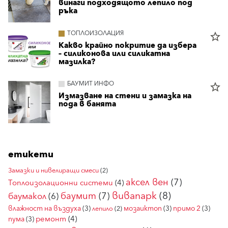
винаги подходящото лепило под
ръка
ТОПЛОИЗОЛАЦИЯ
star_border
Какво крайно покритие да избера
– силиконова или силикатна
мазилка?
БАУМИТ ИНФО
star_border
Измазване на стени и замазка на
пода в банята
етикети
Замазки и нивелиращи смеси
(2)
аксел вен
(7)
Топлоизолационни системи
(4)
вивапарк
(8)
баумит
(7)
баумакол
(6)
влажност на въздуха
(3)
мозаиктоп
(3)
примо 2
(3)
лепило
(2)
ремонт
(4)
пума
(3)