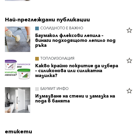
Най-преглеждани публикации
СОЛИДНОТО Е ВАЖНО
star_border
Баумакол флексови лепила –
винаги подходящото лепило под
ръка
ТОПЛОИЗОЛАЦИЯ
star_border
Какво крайно покритие да избера
– силиконова или силикатна
мазилка?
БАУМИТ ИНФО
star_border
Измазване на стени и замазка на
пода в банята
етикети