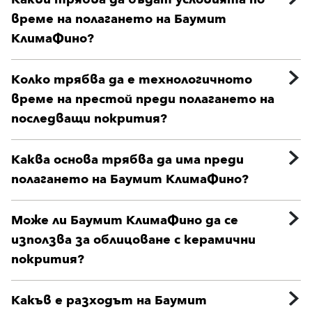
време на полагането на Баумит
КлимаФино?
Колко трябва да е технологичното
време на престой преди полагането на
последващи покрития?
Каква основа трябва да има преди
полагането на Баумит КлимаФино?
Може ли Баумит КлимаФино да се
използва за облицоване с керамични
покрития?
Какъв е разходът на Баумит