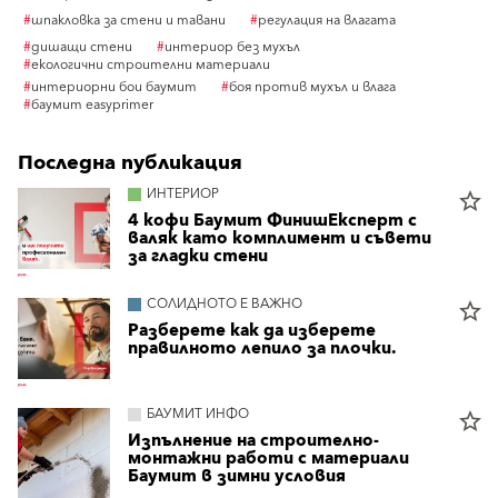
#
шпакловка за стени и тавани
#
регулация на влагата
#
дишащи стени
#
интериор без мухъл
#
екологични строителни материали
#
интериорни бои баумит
#
боя против мухъл и влага
#
баумит easyprimer
Последна публикация
ИНТЕРИОР
star_border
4 кофи Баумит ФинишЕксперт с
валяк като комплимент и съвети
за гладки стени
СОЛИДНОТО Е ВАЖНО
star_border
Разберете как да изберете
правилното лепило за плочки.
БАУМИТ ИНФО
star_border
Изпълнение на строително-
монтажни работи с материали
Баумит в зимни условия