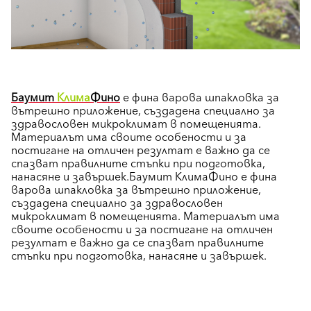
Баумит
Клима
Фино
е фина варова шпакловка за
вътрешно приложение, създадена специално за
здравословен микроклимат в помещенията.
Материалът има своите особености и за
постигане на отличен резултат е важно да се
спазват правилните стъпки при подготовка,
нанасяне и завършек.Баумит КлимаФино е фина
варова шпакловка за вътрешно приложение,
създадена специално за здравословен
микроклимат в помещенията. Материалът има
своите особености и за постигане на отличен
резултат е важно да се спазват правилните
стъпки при подготовка, нанасяне и завършек.