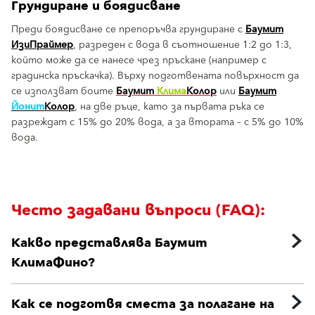
Грундиране и боядисване
Преди боядисване се препоръчва грундиране с
Баумит
ИзиПраймер
, разреден с вода в съотношение 1:2 до 1:3,
който може да се нанесе чрез пръскане (например с
градинска пръскачка). Върху подготвената повърхност да
се използват боите
Баумит
Клима
Колор
или
Баумит
Йонит
Колор
, на две ръце, като за първата ръка се
разреждат с 15% до 20% вода, а за втората – с 5% до 10%
вода.
Често задавани въпроси (FAQ):
Какво представлява Баумит
КлимаФино?
Как се подготвя сместа за полагане на