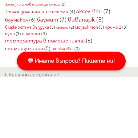
Замазки и нивелиращи смеси
(2)
аксел вен
(7)
Топлоизолационни системи
(4)
вивапарк
(8)
баумит
(7)
баумакол
(6)
влажност на въздуха
(3)
мозаиктоп
(3)
примо 2
(3)
лепило
(2)
ремонт
(4)
пума
(3)
температура в помещенията
(6)
топлоизолация
(5)
шпакловка
(3)
💬 Имате въпроси? Пишете ни!
Свързано съдържание