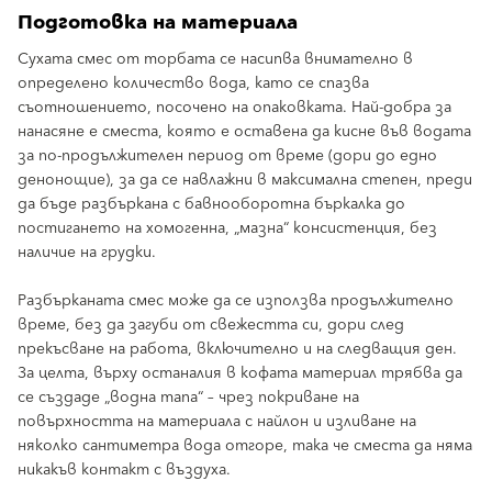
Подготовка на материала
Сухата смес от торбата се насипва внимателно в
определено количество вода, като се спазва
съотношението, посочено на опаковката. Най-добра за
нанасяне е сместа, която е оставена да кисне във водата
за по-продължителен период от време (дори до едно
денонощие), за да се навлажни в максимална степен, преди
да бъде разбъркана с бавнооборотна бъркалка до
постигането на хомогенна, „мазна“ консистенция, без
наличие на грудки.
Разбърканата смес може да се използва продължително
време, без да загуби от свежестта си, дори след
прекъсване на работа, включително и на следващия ден.
За целта, върху останалия в кофата материал трябва да
се създаде „водна тапа“ – чрез покриване на
повърхността на материала с найлон и изливане на
няколко сантиметра вода отгоре, така че сместа да няма
никакъв контакт с въздуха.