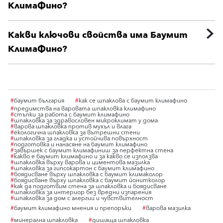
КлимаФино?
Какви ключови свойства има Баумит
КлимаФино?
#
баумит българия
#
как се шпаклова с баумит климафино
#
предимства на варовата шпакловка климафино
#
стъпки за работа с баумит климафино
#
шпакловка за здравословен микроклимат у дома
#
варова шпакловка против мухъл и влага
#
екологична шпакловка за вътрешни стени
#
шпакловка за гладка и устойчива повърхност
#
подготовка и нанасяне на баумит климафино
#
завършек с баумит климафиниш за перфектна стена
#
какво е баумит климафино и за какво се използва
#
шпакловка върху варова и циментова мазилка
#
шпакловка за гипсокартон с баумит климафино
#
боядисване върху шпакловка с баумит климаколор
#
боядисване върху шпакловка с баумит йонитколор
#
как да подготвим стена за шпакловка и боядисване
#
шпакловка за интериор без вредни изпарения
#
шпакловка за дом с алергии и чувствителност
#
баумит климафино мнения и препоръки
#
варова мазилка
#
минерална шпакловка
#
дишаща шпакловка