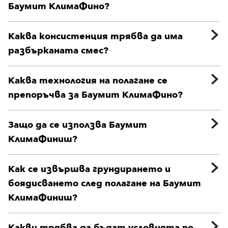
Баумит КлимаФино?
Каква консистенция трябва да има
разбърканата смес?
Каква технология на полагане се
препоръчва за Баумит КлимаФино?
Защо да се използва Баумит
КлимаФиниш?
Как се извършва грундирането и
боядисването след полагане на Баумит
КлимаФиниш?
Какви трябва да бъдат условията по