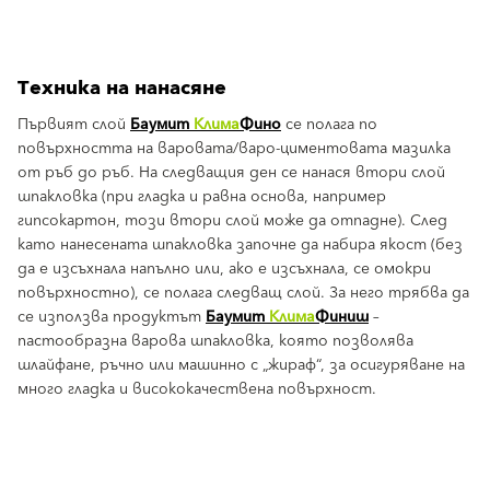
Техника на нанасяне
Първият слой
Баумит
Клима
Фино
се полага по
повърхността на варовата/варо-циментовата мазилка
от ръб до ръб. На следващия ден се нанася втори слой
шпакловка (при гладка и равна основа, например
гипсокартон, този втори слой може да отпадне). След
като нанесената шпакловка започне да набира якост (без
да е изсъхнала напълно или, ако е изсъхнала, се омокри
повърхностно), се полага следващ слой. За него трябва да
се използва продуктът
Баумит
Клима
Финиш
–
пастообразна варова шпакловка, която позволява
шлайфане, ръчно или машинно с „жираф“, за осигуряване на
много гладка и висококачествена повърхност.