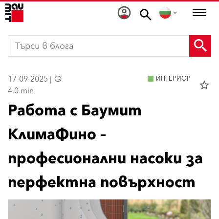
17-09-2025 |
ИНТЕРИОР
star_border
4.0 min
Работа с Баумит
КлимаФино –
професионални насоки за
перфектна повърхност