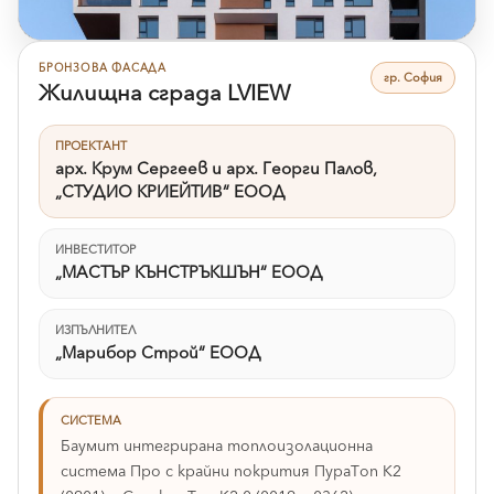
БРОНЗОВА ФАСАДА
гр. София
Жилищна сграда LVIEW
ПРОЕКТАНТ
арх. Крум Сергеев и арх. Георги Палов,
„СТУДИО КРИЕЙТИВ“ ЕООД
ИНВЕСТИТОР
„МАСТЪР КЪНСТРЪКШЪН“ ЕООД
ИЗПЪЛНИТЕЛ
„Марибор Строй“ ЕООД
СИСТЕМА
Баумит интегрирана топлоизолационна
система Про с крайни покрития ПураТоп К2