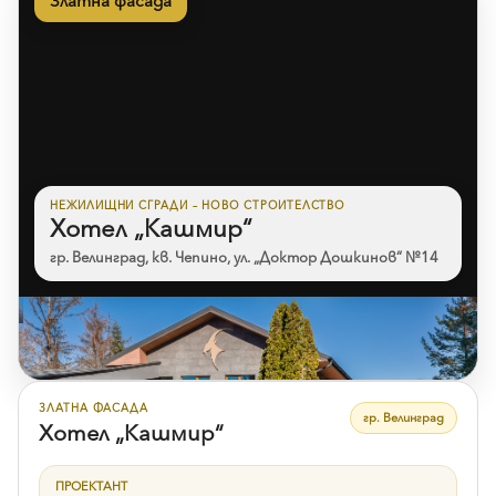
Златна фасада
НЕЖИЛИЩНИ СГРАДИ – НОВО СТРОИТЕЛСТВО
Хотел „Кашмир“
гр. Велинград, кв. Чепино, ул. „Доктор Дошкинов“ №14
Към референцията
ЗЛАТНА ФАСАДА
гр. Велинград
Хотел „Кашмир“
ПРОЕКТАНТ