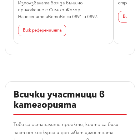
Използваната боя за външно
структура
приложение е СиликонКолор.
Нанесените цветове са 0891 и 0897.
Виж реф
Виж референцията
Всички участници в
категорията
Това са останалите проекти, които са били
част от конкурса и допълват цялостната