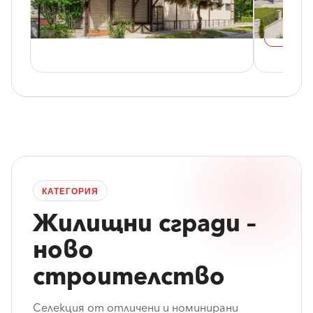
Изпълнит
Виж референцията
Виж реф
КАТЕГОРИЯ
Жилищни сгради –
ново
строителство
Селекция от отличени и номинирани