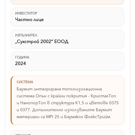
ИНВЕСТИТОР
Частно лице
ИЗПЪЛНИТЕЛ
„Сухстрой 2002“ ЕООД
ГОДИНА
2024
СИСТЕМА
Баумит интегрирана топлоизолационна
система Опън с крайни покрития - КристалТоп
и НанопорТоп в структура К1,5 и цветове 0375
и 0377. Допълнително използваните Баумит
материали са MPI 25 и Баумакол ФлексТрийм.