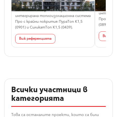
Година:
2024
Система /
Система / материали:
Баумит
интегрир
интегрирана топлоизолационна система
Про и кра
Про с крайни покрития ПураТоп К1,5
(0893).
(0901) и СиликатТоп К1,5 (0439).
Виж реф
Виж референцията
Всички участници в
категорията
Това са останалите проекти, които са били