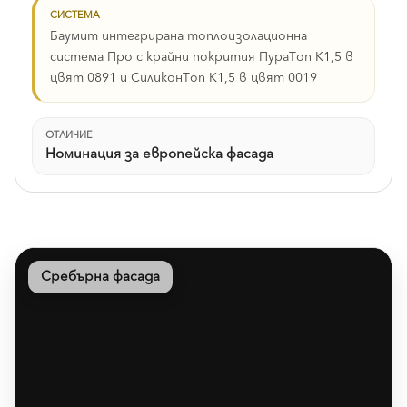
СИСТЕМА
Баумит интегрирана топлоизолационна
система Про с крайни покрития ПураТоп К1,5 в
цвят 0891 и СиликонТоп К1,5 в цвят 0019
ОТЛИЧИЕ
Номинация за европейска фасада
Сребърна фасада