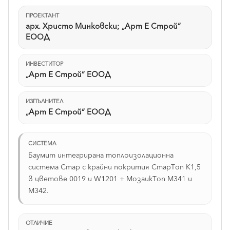
ПРОЕКТАНТ
арх. Христо Минковски; „Арт Е Строй“
ЕООД
ИНВЕСТИТОР
„Арт Е Строй“ ЕООД
ИЗПЪЛНИТЕЛ
„Арт Е Строй“ ЕООД
СИСТЕМА
Баумит интегрирана топлоизолационна
система Стар с крайни покрития СтарТоп К1,5
в цветове 0019 и W1201 + МозаикТоп М341 и
M342.
ОТЛИЧИЕ