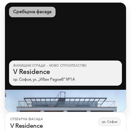
Сребърна фасада
ЖИЛИЩНИ СГРАДИ – НОВО СТРОИТЕЛСТВО
V Residence
гр. София, ул. „Иван Радоев“ №1А
Към референцията
СРЕБЪРНА ФАСАДА
гр. София
V Residence