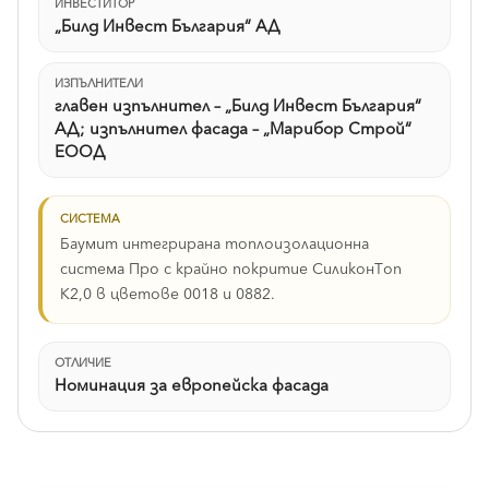
ИНВЕСТИТОР
„Билд Инвест България“ АД
ИЗПЪЛНИТЕЛИ
главен изпълнител – „Билд Инвест България“
АД; изпълнител фасада – „Марибор Строй“
ЕООД
СИСТЕМА
Баумит интегрирана топлоизолационна
система Про с крайно покритие СиликонТоп
К2,0 в цветове 0018 и 0882.
ОТЛИЧИЕ
Номинация за европейска фасада