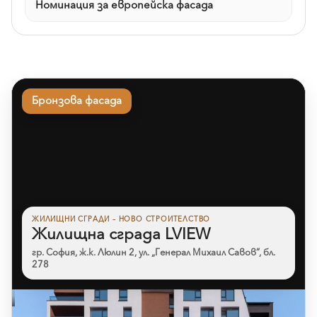
Номинация за европейска фасада
Бронзова фасада
ЖИЛИЩНИ СГРАДИ – НОВО СТРОИТЕЛСТВО
Жилищна сграда LVIEW
гр. София, ж.к. Люлин 2, ул. „Генерал Михаил Савов“, бл.
278
Към референцията