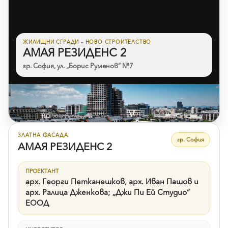
ЖИЛИЩНИ СГРАДИ – НОВО СТРОИТЕЛСТВО
АМАЯ РЕЗИДЕНС 2
гр. София, ул. „Борис Руменов“ №7
Към референцията
ЗЛАТНА ФАСАДА
гр. София
АМАЯ РЕЗИДЕНС 2
ПРОЕКТАНТ
арх. Георги Петканешков, арх. Иван Пашов и
арх. Ралица Дженкова; „Джи Пи Ей Студио“
ЕООД