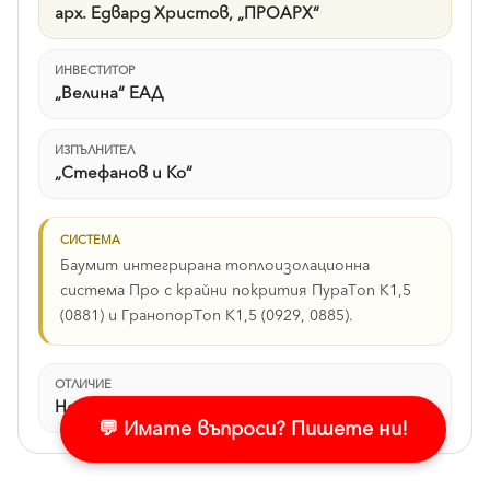
арх. Едвард Христов, „ПРОАРХ“
ИНВЕСТИТОР
„Велина“ ЕАД
ИЗПЪЛНИТЕЛ
„Стефанов и Ко“
СИСТЕМА
Баумит интегрирана топлоизолационна
система Про с крайни покрития ПураТоп К1,5
(0881) и ГранопорТоп К1,5 (0929, 0885).
ОТЛИЧИЕ
Номинация за европейска фасада
💬 Имате въпроси? Пишете ни!