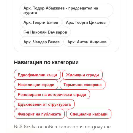
Арх. Тодор Абаджиев - председател на
журито
Арх. Георги Бачев
Арх. Георги Цикалов
Г-н Николай Бъчваров
Арх. Чавдар Велев
Арх. Антон Андонов
Навигация по категории
Еднофамилни къщи
Жилищни сгради
Нежилищни сгради
Термично саниране
Реновиране на исторически сгради
Вдъхновени от структурата
Фаворит на публиката
Специални награди
Във всяка основна категория по-долу ще