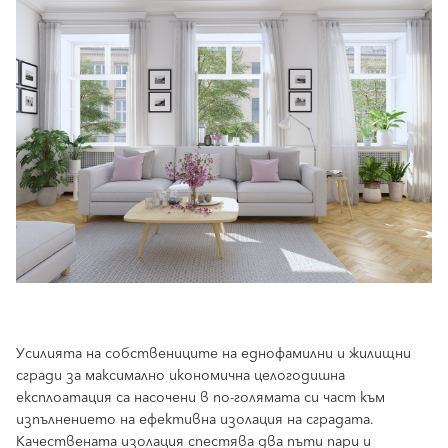
Усилията на собствениците на еднофамилни и жилищни
сгради за максимално икономична целогодишна
експлоатация са насочени в по-голямата си част към
изпълнението на ефективна изолация на сградата.
Качествената изолация спестява два пъти пари и