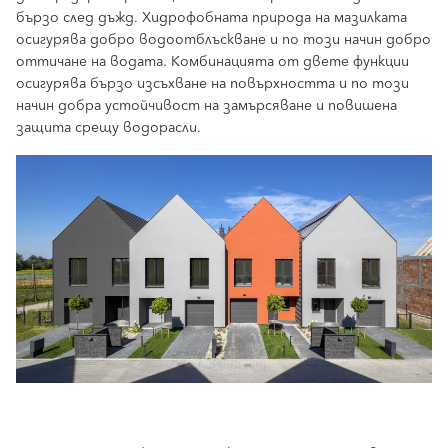
бързо след дъжд. Хидрофобната природа на мазилката
осигурява добро водоотблъскване и по този начин добро
оттичане на водата. Комбинацията от двете функции
осигурява бързо изсъхване на повърхността и по този
начин добра устойчивост на замърсяване и повишена
защита срещу водорасли.