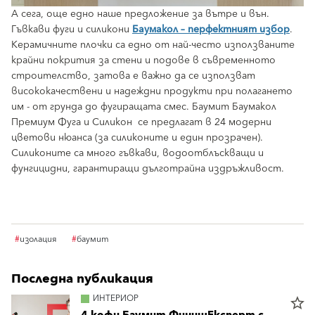
А сега, още едно наше предложение за вътре и вън.
Гъвкави фуги и силикони
Баумакол – перфектният избор
.
Керамичните плочки са едно от най-често използваните
крайни покрития за стени и подове в съвременното
строителство, затова е важно да се използват
висококачествени и надеждни продукти при полагането
им - от грунда до фугиращата смес. Баумит Баумакол
Премиум Фуга и Силикон се предлагат в 24 модерни
цветови нюанса (за силиконите и един прозрачен).
Силиконите са много гъвкави, водоотблъскващи и
фунгицидни, гарантиращи дълготрайна издръжливост.
#
изолация
#
баумит
Последна публикация
ИНТЕРИОР
star_border