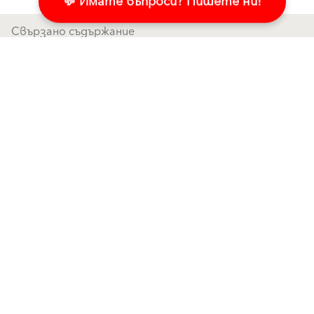
Свързано съдържание
Лепила за плочки Баумакол – пролетна