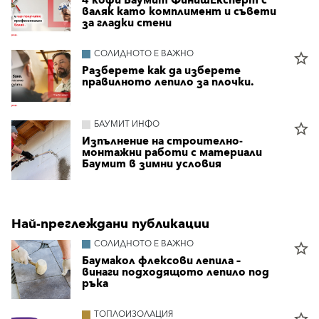
4 кофи Баумит ФинишЕксперт с
валяк като комплимент и съвети
за гладки стени
СОЛИДНОТО Е ВАЖНО
star_border
Разберете как да изберете
правилното лепило за плочки.
БАУМИТ ИНФО
star_border
Изпълнение на строително-
монтажни работи с материали
Баумит в зимни условия
Най-преглеждани публикации
СОЛИДНОТО Е ВАЖНО
star_border
Баумакол флексови лепила –
винаги подходящото лепило под
ръка
ТОПЛОИЗОЛАЦИЯ