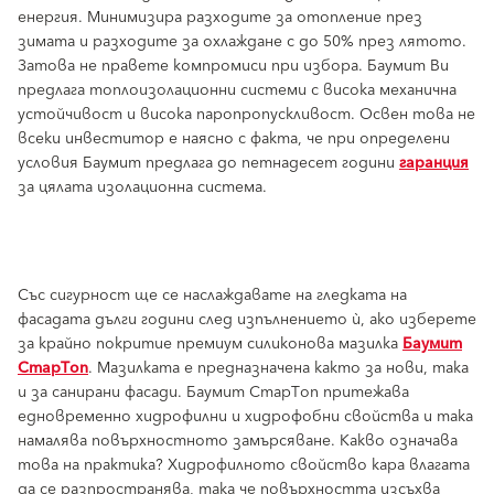
енергия. Минимизира разходите за отопление през
зимата и разходите за охлаждане с до 50% през лятото.
Затова не правете компромиси при избора. Баумит Ви
предлага топлоизолационни системи с висока механична
устойчивост и висока паропропускливост. Освен това не
всеки инвеститор е наясно с факта, че при определени
условия Баумит предлага до петнадесет години
гаранция
за цялата изолационна система.
Със сигурност ще се наслаждавате на гледката на
фасадата дълги години след изпълнението ѝ, ако изберете
за крайно покритие премиум силиконова мазилка
Баумит
СтарТоп
. Мазилката е предназначена както за нови, така
и за санирани фасади. Баумит СтарТоп притежава
едновременно хидрофилни и хидрофобни свойства и така
намалява повърхностното замърсяване. Какво означава
това на практика? Хидрофилното свойство кара влагата
да се разпространява, така че повърхността изсъхва