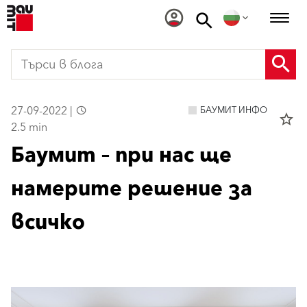
27-09-2022 |
БАУМИТ ИНФО
star_border
2.5 min
Баумит – при нас ще
намерите решение за
всичко