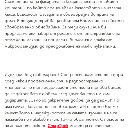
Състоянието на фасадата на къщата често е първият
критерий, по който преценяваме качеството на цялата
къща. Всъщност фасадата е своеобразна витрина на
дома. Ето защо трябва да обърнем внимание на нейното
своевременно обновяване. За тези случаи ние ви
предлагаме цял набор от решения, от отстраняване на
отложени механични примеси и биологична атака от
микроорганизми до преодоляване на малки пукнатини.
Изолация без дюбелиране? Сред неспециалистите и дори
сред някои професионалисти е разпространено
мнението, че топлоизолационните плочи трябва винаги
да се закрепват с дюбели след залепването им към
зидарията. „Само го закрепете добре, за да държи!“ Но
има случаи, когато не е необходимо, а в същото време
качеството и надеждността на самата изолация не се
намалява по никакъв начин. Точно обратното. С помощта
на лепилните анкери
СтарТрек
могат да се спестят