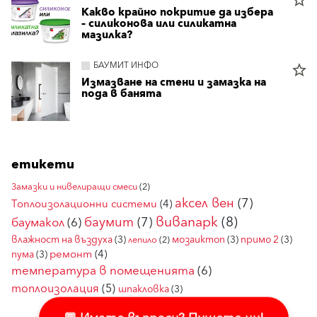
star_border
Какво крайно покритие да избера
– силиконова или силикатна
мазилка?
БАУМИТ ИНФО
star_border
Измазване на стени и замазка на
пода в банята
етикети
Замазки и нивелиращи смеси
(2)
аксел вен
(7)
Топлоизолационни системи
(4)
вивапарк
(8)
баумит
(7)
баумакол
(6)
влажност на въздуха
(3)
мозаиктоп
(3)
примо 2
(3)
лепило
(2)
ремонт
(4)
пума
(3)
температура в помещенията
(6)
топлоизолация
(5)
шпакловка
(3)
💬 Имате въпроси? Пишете ни!