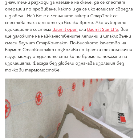
значителни разходи за наемане на скеле, да се спестят
операции по пробиване, както и да се икономисат свредла
и дюбели. Най-вече с лепилните анкери СтарТрек се
спестява така ценното за всички време. Ако изберете
изолационна система
Baumit open
или
Baumit Star EPS
, вие
ще заложите на най-качествените лепилни и шпакловъчни
смеси Баумит СтарКонтакт. По-високото качество на
Баумит СтарКонтакт позволява по-кратки технологични
паузи между отделните стъпки по време на полагане на
изолацията. Фасада без дюбели означава изолация без
точкови термомостове.