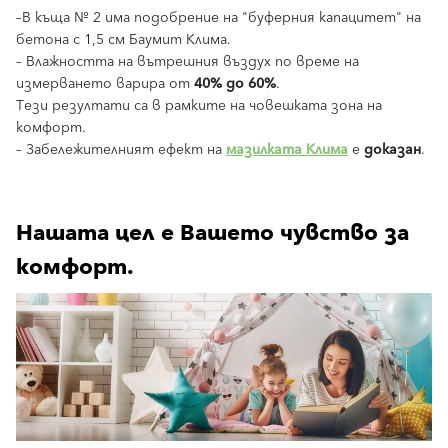
–В къща № 2 има подобрение на "буферния капацитет" на
бетона с 1,5 см Баумит Клима.
– Влажността на вътрешния въздух по време на
измерването варира от
40% до 60%
.
Тези резултати са в рамките на човешката зона на
комфорт.
– Забележителният ефект на
мазилката Клима
е
доказан
.
Нашата цел е Вашето чувство за
комфорт.