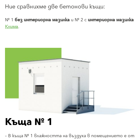
Ние сравнихме две бетонови къщи:
№ 1
без интериорна мазилка
и № 2 с
интериорна мазилка
Клима
.
Къща № 1
– В къща № 1 влажността на въздуха в помещението е от