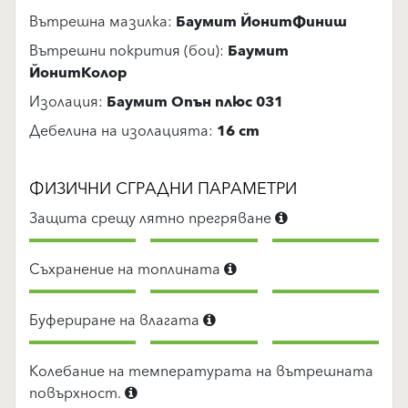
Вътрешна мазилка:
Баумит ЙонитФиниш
Вътрешни покрития (бои):
Баумит
ЙонитКолор
Изолация:
Баумит Oпън плюс 031
Дебелина на изолацията:
16 cm
ФИЗИЧНИ СГРАДНИ ПАРАМЕТРИ
Защита срещу лятно прегряване
Съхранение на топлината
Буфериране на влагата
Колебание на температурата на вътрешната
повърхност.