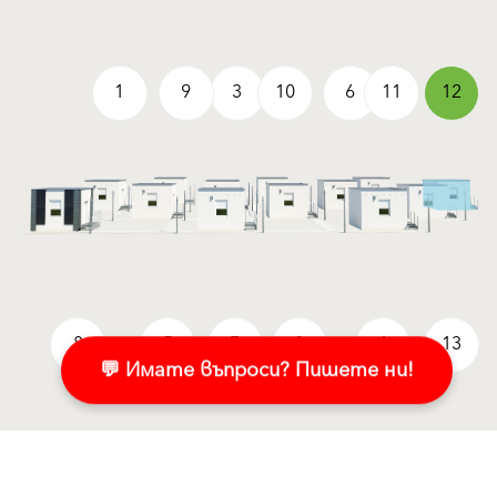
1
9
3
10
6
11
12
8
5
7
2
4
13
💬 Имате въпроси? Пишете ни!
Продукти
Свържете се с нас!
Мазилки и бои за фасада
Пишете ни в Messenger