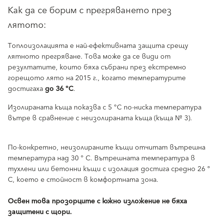
Как да се борим с прегряването през
лятото:
Топлоизолацията е най-ефективната защита срещу
лятното прегряване. Това може да се види от
резултатите, които бяха събрани през екстремно
горещото лято на 2015 г., когато температурите
достигаха
до 36 °C
.
Изолираната къща показва с 5 °C по-ниска температура
вътре в сравнение с неизолираната къща (къща № 3).
По-конкретно, неизолираните къщи отчитат вътрешна
температура над 30 ° C. Вътрешната температура в
тухлени или бетонни къщи с изолация достига средно 26 °
C, което е стойност в комфортната зона.
Освен това прозорците с южно изложение не бяха
защитени с щори.