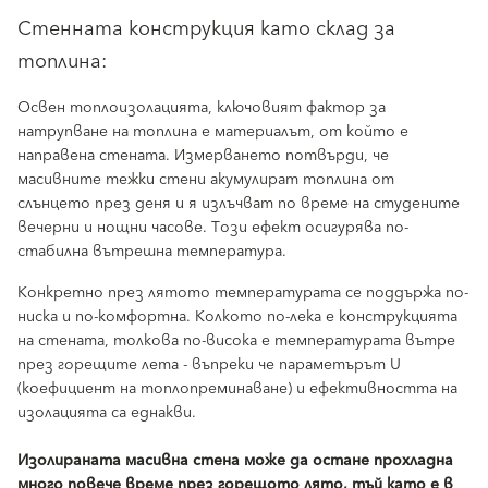
Стенната конструкция като склад за
топлина:
Освен топлоизолацията, ключовият фактор за
натрупване на топлина е материалът, от който е
направена стената. Измерването потвърди, че
масивните тежки стени акумулират топлина от
слънцето през деня и я излъчват по време на студените
вечерни и нощни часове. Този ефект осигурява по-
стабилна вътрешна температура.
Конкретно през лятото температурата се поддържа по-
ниска и по-комфортна. Колкото по-лека е конструкцията
на стената, толкова по-висока е температурата вътре
през горещите лета - въпреки че параметърът U
(коефициент на топлопреминаване) и ефективността на
изолацията са еднакви.
Изолираната масивна стена може да остане прохладна
много повече време през горещото лято, тъй като е в