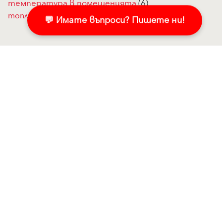
температура в помещенията
(6)
топлоизолация
(5)
шпакловка
(3)
💬 Имате въпроси? Пишете ни!
Продукти
Свържете се с нас!
Мазилки и бои за фасада
Пишете ни в Messenger
Топлоизолационни системи
Свържете се с нас
Компоненти за
Контактна форма
топлоизолационна система
Регионални мениджъри
Саниране и реновиране
Търговски партньори
Мазилки за вън
Адрес
Клима - здравословен живот
Баумит по света
Йонит
Интериорни бои
Статии
Шпакловки
Мазилки и бои за фасада
Грундове и принадлежности