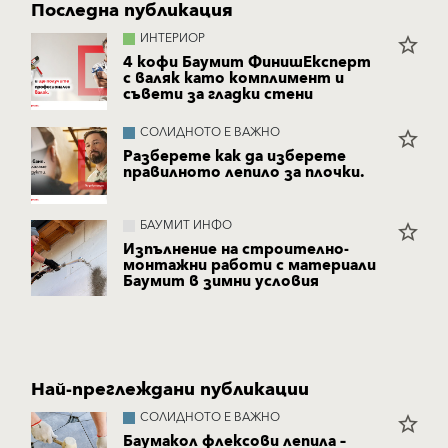
Последна публикация
ИНТЕРИОР
star_border
4 кофи Баумит ФинишЕксперт
с валяк като комплимент и
съвети за гладки стени
СОЛИДНОТО Е ВАЖНО
star_border
Разберете как да изберете
правилното лепило за плочки.
БАУМИТ ИНФО
star_border
Изпълнение на строително-
монтажни работи с материали
Баумит в зимни условия
Най-преглеждани публикации
СОЛИДНОТО Е ВАЖНО
star_border
Баумакол флексови лепила –