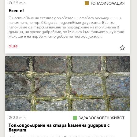
2.5 min
ТОПЛОИЗОЛАЦИЯ
Есен е!
С настъпване на есента домовете ни стават по-хладни и ни
напомнят, че трябва да се подготвяме за зимата. Всички
започваме да търсим начини за поддържане на топлината в
дома ни, но често забравяме, че ключът към топлото и уютно
жилище е на първо място добрата топлоизолация.
още
star_border
3.5 min
ЗДРАВОСЛОВЕН ЖИВОТ
Топлоизолиране на стара каменна зидария с
Баумит