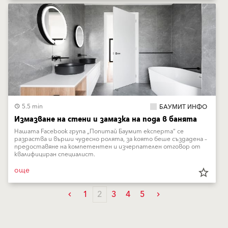
5.5 min
БАУМИТ ИНФО
Измазване на стени и замазка на пода в банята
Нашата Facebook група „Попитай Баумит експерта“ се
разраства и върши чудесно ролята, за която беше създадена –
предоставяне на компетентен и изчерпателен отговор от
квалифициран специалист.
още
star_border
1
2
3
4
5