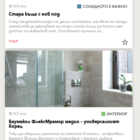
4.0 min
СОЛИДНОТО Е ВАЖНО
Стара къща с нов под
След пандемията рязко се засили интереса, най-вече от млади
семейства за закупуване на стари селски къщи до които има
достъп по асфалтов път. Основните причини са...
още
star_border
4.5 min
ИНТЕРИОР
Баумакол ФлексМрамор медио – универсалният
борец
Току що свърших ремонта на стените в панела – шпакловка с
Баумит Финиш Експерт и боядисване с Баумит Дивина