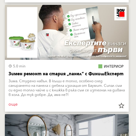
5.0 min
ИНТЕРИОР
Зимен ремонт на стария „панел“ с ФинишЕксперт
Зима. Студено навън. В къщи е топло, особено след
санирането на панела с дебела изолация от Баумит. Сипал съм
си едно топло чайче и с книжка в ръка съм се изтегнал на дивана
в хола. До тук добре. Да, ама не?!
още
star_border