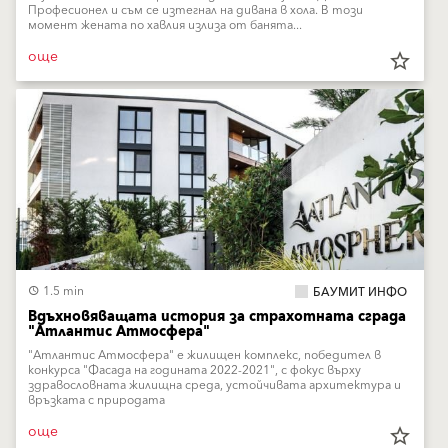
Професионел и съм се изтегнал на дивана в хола. В този
момент жената по хавлия излиза от банята...
още
star_border
1.5 min
БАУМИТ ИНФО
Вдъхновяващата история за страхотната сграда
"Атлантис Атмосфера"
"Атлантис Атмосфера" е жилищен комплекс, победител в
конкурса "Фасада на годината 2022-2021", с фокус върху
здравословната жилищна среда, устойчивата архитектура и
връзката с природата
още
star_border