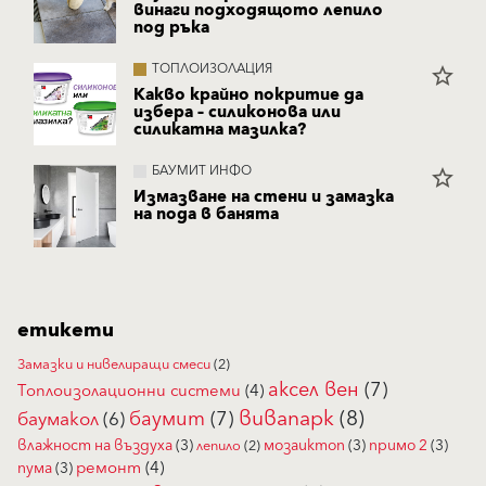
винаги подходящото лепило
под ръка
ТОПЛОИЗОЛАЦИЯ
star_border
Какво крайно покритие да
избера – силиконова или
силикатна мазилка?
БАУМИТ ИНФО
star_border
Измазване на стени и замазка
на пода в банята
етикети
Замазки и нивелиращи смеси
(2)
аксел вен
(7)
Топлоизолационни системи
(4)
вивапарк
(8)
баумит
(7)
баумакол
(6)
влажност на въздуха
(3)
мозаиктоп
(3)
примо 2
(3)
лепило
(2)
ремонт
(4)
пума
(3)