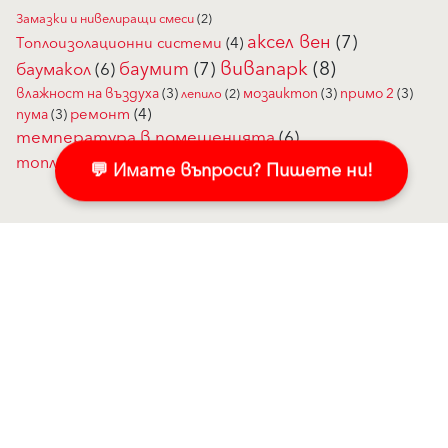
Замазки и нивелиращи смеси
(2)
аксел вен
(7)
Топлоизолационни системи
(4)
вивапарк
(8)
баумит
(7)
баумакол
(6)
влажност на въздуха
(3)
мозаиктоп
(3)
примо 2
(3)
лепило
(2)
ремонт
(4)
пума
(3)
температура в помещенията
(6)
топлоизолация
(5)
шпакловка
(3)
💬 Имате въпроси? Пишете ни!
Продукти
Свържете се с нас!
Мазилки и бои за фасада
Пишете ни в Messenger
Топлоизолационни системи
Свържете се с нас
Компоненти за
Контактна форма
топлоизолационна система
Регионални мениджъри
Саниране и реновиране
Търговски партньори
Мазилки за вън
Адрес
Клима - здравословен живот