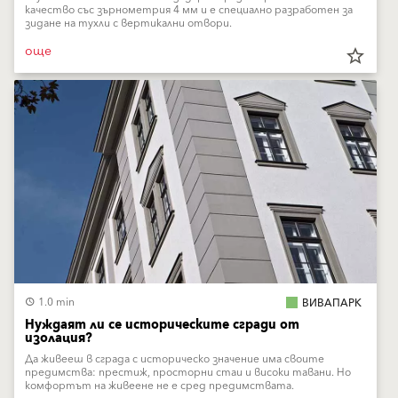
качество със зърнометрия 4 мм и е специално разработен за
зидане на тухли с вертикални отвори.
още
star_border
1.0 min
ВИВАПАРК
Нуждаят ли се историческите сгради от
изолация?
Да живееш в сграда с историческо значение има своите
предимства: престиж, просторни стаи и високи тавани. Но
комфортът на живеене не е сред предимствата.