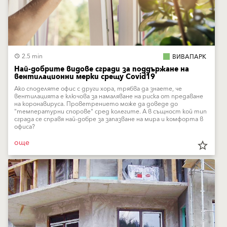
2.5 min
ВИВАПАРК
Най-добрите видове сгради за поддържане на
вентилационни мерки срещу Covid19
Ако споделяте офис с други хора, трябва да знаете, че
вентилацията е ключова за намаляване на риска от предаване
на коронавируса. Проветрението може да доведе до
"температурни спорове" сред колегите. А в същност кой тип
сграда се справя най-добре за запазване на мира и комфорта в
офиса?
още
star_border