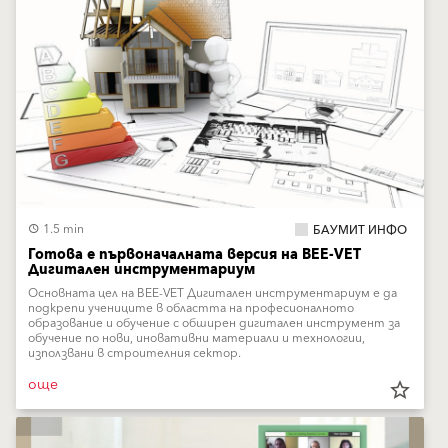
1.5 min
БАУМИТ ИНФО
Готова е първоначалната версия на BEE-VET
Дигитален инструментариум
Основната цел на BEE-VET Дигитален инструментариум е да
подкрепи учениците в областта на професионалното
образование и обучение с обширен дигитален инструмент за
обучение по нови, иновативни материали и технологии,
използвани в строителния сектор.
още
star_border