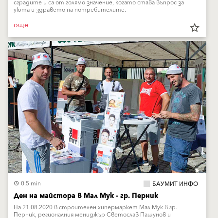
сградите и са от голямо значение, когато става въпрос за
уюта и здравето на потребителите.
още
star_border
0.5 min
БАУМИТ ИНФО
Ден на майстора в Мал Мук - гр. Пeрник
На 21.08.2020 в строителен хипермаркет Мал Мук в гр.
Перник, регионалния мениджър Светослав Пашунов и