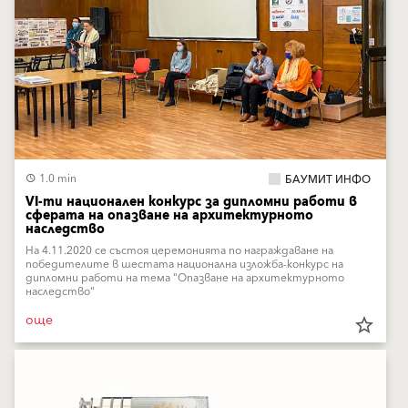
1.0 min
БАУМИТ ИНФО
VI-ти национален конкурс за дипломни работи в
сферата на опазване на архитектурното
наследство
На 4.11.2020 се състоя церемонията по награждаване на
победителите в шестата национална изложба-конкурс на
дипломни работи на тема "Опазване на архитектурното
наследство"
още
star_border