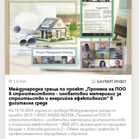
1.0 min
БАУМИТ ИНФО
Международна среща по проект „Промяна на ПОО
в строителството – иновативни материали за
строителство и енергийна ефективност“ в
дигитална среда
На 15.10.2020 година се проведе Международна среща по
проект 2019-1-BG01-KA202-062584 „Промяна на ПОО в
строителството - иновативни материали за строителство
и енергийна ефективност " (BEE-VET), финансиран по програма
Еразъм +, Ключова дейност 2 – Обмен на добри практики в
професионалното образование и обучение.