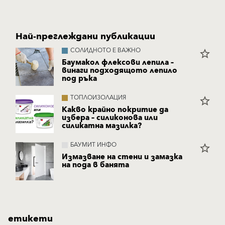
Най-преглеждани публикации
СОЛИДНОТО Е ВАЖНО
star_border
Баумакол флексови лепила –
винаги подходящото лепило
под ръка
ТОПЛОИЗОЛАЦИЯ
star_border
Какво крайно покритие да
избера – силиконова или
силикатна мазилка?
БАУМИТ ИНФО
star_border
Измазване на стени и замазка
на пода в банята
етикети