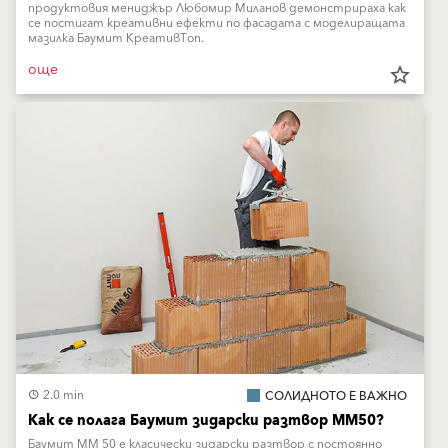
продуктовия мениджър Любомир Миланов демонстрираха как
се постигат креативни ефекти по фасадата с моделиращата
мазилка Баумит КреативТоп.
още
star_border
2.0 min
СОЛИДНОТО Е ВАЖНО
Как се полага Баумит зидарски разтвор ММ50?
Баумит ММ 50 е класически зидарски разтвор с постоянно