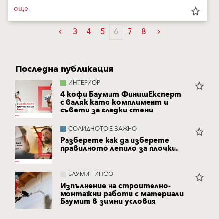
още
star_border
3
4
5
6
7
8
Последна публикация
ИНТЕРИОР
star_border
4 кофи Баумит ФинишЕксперт
с валяк като комплимент и
съвети за гладки стени
СОЛИДНОТО Е ВАЖНО
star_border
Разберете как да изберете
правилното лепило за плочки.
БАУМИТ ИНФО
star_border
Изпълнение на строително-
монтажни работи с материали
Баумит в зимни условия